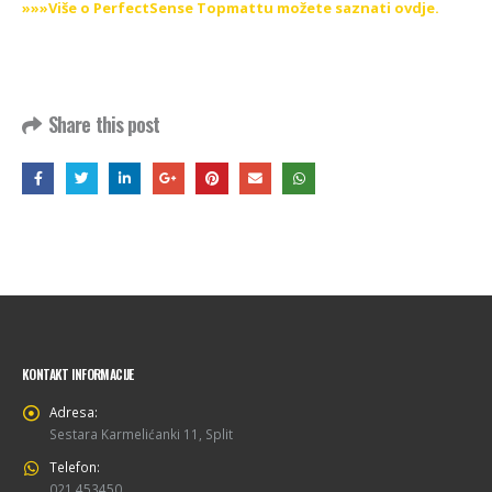
»»»Više o PerfectSense Topmattu možete saznati ovdje.
Share this post
KONTAKT INFORMACIJE
Adresa:
Sestara Karmelićanki 11, Split
Telefon:
021 453450