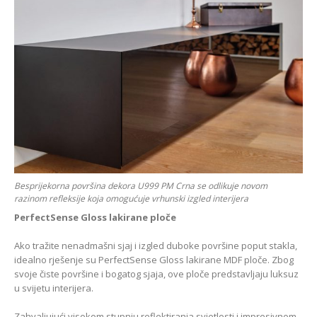
Besprijekorna površina dekora U999 PM Crna se odlikuje novom
razinom refleksije koja omogućuje vrhunski izgled interijera
PerfectSense Gloss lakirane ploče
Ako tražite nenadmašni sjaj i izgled duboke površine poput stakla,
idealno rješenje su PerfectSense Gloss lakirane MDF ploče. Zbog
svoje čiste površine i bogatog sjaja, ove ploče predstavljaju luksuz
u svijetu interijera.
Zahvaljujući visokom stupnju reflektiranja svjetlosti i impresivnom