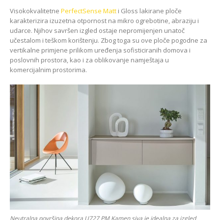
Visokokvalitetne
PerfectSense Matt
i Gloss lakirane ploče
karakterizira izuzetna otpornost na mikro ogrebotine, abraziju i
udarce. Njihov savršen izgled ostaje nepromijenjen unatoč
učestalom i teškom korištenju. Zbog toga su ove ploče pogodne za
vertikalne primjene prilikom uređenja sofisticiranih domova i
poslovnih prostora, kao i za oblikovanje namještaja u
komercijalnim prostorima.
Neutralna površina dekora U727 PM Kamen siva je idealna za izgled