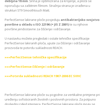
debljina 18 mm
. Širina je optimizirana za krojenje, a ploče se
isporučuju sa zaštitnim filmom. Stražnja strana je izrađena u
strukturi ST9 Smoothtouch Matt.
PerfectSense lakirane ploče posjeduju
antibakterijsko svojstvo
površine u skladu s ISO 22196 (= JIS Z 2801)
te su njihove
površine jendostavne za čišćenje i održavanje.
U nastavku možete pregledati i ostale tehničke specifikacije
PerfectSense lakiranih ploča, upute za čišćenje i održavanje
proizvoda te potvrdu sukladnosti REACH.
»»»PerfectSense tehničke specifikacije
»»»PerfectSense čišćenje i održavanje
»»»Potvrda sukladnosti REACH 1907-2006 EC SVHC
PerfectSense lakirane ploče su pogodne za vertikalne primjene pri
uređenju sofisticiranih životnih i poslovnih prostora. Za potpuno
dosljedni izgled interijera, PerfectSense lakirane ploče mogu se