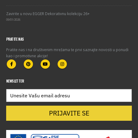
Zavirite u novu EGGER Dekorativnu kolekciju 26+
09/01/2026
PRATITE NAS
Pratite nas i na društvenim mrežama te prvi saznajte novosti u ponudi
kao i promotivne akcije!
NEWSLETTER
PRIJAVITE SE