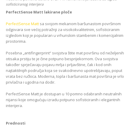
sofisticiranog interijera
PerfectSense Matt lakirane ploče
PerfectSense Matt
sa svojom mekanom baršunastom površinom
odgovara sve većoj potražnji za visokokvalitetnim, sofisticiranim
izgledom koji je popularan u vrhunskim stambenim i komercijalnim
prostorima.
Posebna „antifingerprint“ svojstva štite mat površinu od neželjenih
otisaka prstiju te je čine potpuno besprijekornom. Ova svojstva
također sprječavaju pojavu mrlja i prljavštine, čak i kod onih
najtaktilnijih područja koja se svakodnevno upotrebljavaju, poput
vrata bez ručkica. Moderna, topla i baršunasta mat površina je vrlo
privlačna i ugodna na dodir.
PerfectSense Matt je dostupan u 10 pomno odabranih neutralnih
nijansi koje omogućuju izradu potpuno sofisticiranih i elegantnih
interijera.
Prednosti