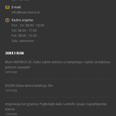
E-mail:
info@max-moris.hr
Radno vrijeme:
Pon - Sri: 08:00 - 16:00
Čet: 08:00 - 17:00
Pet: 08:00 - 15:00
Sub: zatvoreno
ZADNJE S BLOGA
Blum AMPEROS AC: Kako sakriti utičnice u namještaju i riješiti se kablova
jednom zauvijek?
20/07/2026
EGGER Dekorativna kolekcija 26+
13/07/2026
Inspiracija bez granica: Pogledajte kako Lamello spaja i najzahtjevnije
kutove
12/05/2026