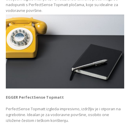
nadopuniti s PerfectSense Topmatt pločama, koje su idealne za
vodoravne površine.
EGGER PerfectSense Topmatt
PerfectSense Topmatt izgleda impresivno, izdržljiv je i otporan na
ogrebotine. Idealan je za vodoravne površine, osobito one
izložene čestom i teškom korištenju.