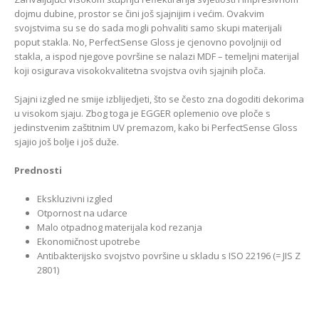
dojmu dubine, prostor se čini još sjajnijim i većim. Ovakvim
svojstvima su se do sada mogli pohvaliti samo skupi materijali
poput stakla. No, PerfectSense Gloss je cjenovno povoljniji od
stakla, a ispod njegove površine se nalazi MDF – temeljni materijal
koji osigurava visokokvalitetna svojstva ovih sjajnih ploča.
Sjajni izgled ne smije izblijedjeti, što se često zna dogoditi dekorima
u visokom sjaju. Zbog toga je EGGER oplemenio ove ploče s
jedinstvenim zaštitnim UV premazom, kako bi PerfectSense Gloss
sjajio još bolje i još duže.
Prednosti
Ekskluzivni izgled
Otpornost na udarce
Malo otpadnog materijala kod rezanja
Ekonomičnost upotrebe
Antibakterijsko svojstvo površine u skladu s ISO 22196 (= JIS Z
2801)