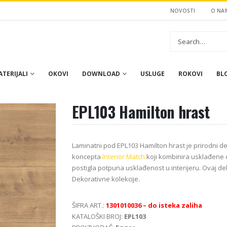
NOVOSTI
O NA
TERIJALI
OKOVI
DOWNLOAD
USLUGE
ROKOVI
BL
EPL103 Hamilton hrast
Laminatni pod EPL103 Hamilton hrast je prirodni d
koncepta
Interior Match
koji kombinira usklađene 
postigla potpuna usklađenost u interijeru. Ovaj d
Dekorativne kolekcije.
ŠIFRA ART.:
1301010036 – do isteka zaliha
KATALOŠKI BROJ:
EPL103