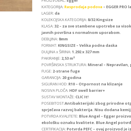
PROIZVOĐAČ:
Egger
KATEGORIJA:
Rasprodaja podova
–
EGGER PRO l
LAGER:
da
KOLEKCIJSKA KATEGORIJA:
8/32 Kingsize
KLASA:
32 – za sve stambene upotrebe sa viso
javnih površina s normalnom uporabom.
DEBLJINA:
8mm
FORMAT:
KINGSIZE – Velika podna daska
DULJINA x ŠIRINA:
1.292 x 327 mm
PAKIRANJE:
2,53 m²
POVRŠINSKA STRUKTURA:
Mineral – Nepravilan, 
FUGE:
2-strane fuge
GARANCIJA:
20 godina
SIGURAN HOD:
R10 – Otpornost na klizanje
NOSIVA PLOČA:
HDF swell barrier+
SUSTAV MONTAŽE:
CLIC It!
POSEBITOST:
Antibakterijski zbog prirodne o
sprječava razvoj bakterija. Nisu dodana kemij
POTVRDA KVALITETE:
Blue Angel – Egger proizvod
ekološku oznaku kvalitete. Blue Angel potvr
CERTIFIKACIJA:
Potvrda PEFC – ovaj proizvod je 