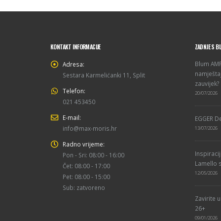
KONTAKT INFORMACIJE
ZADNJE S B
Blum AMPE
Adresa:
namještaj
Sestara Karmelićanki 11, Split
zauvijek?
Telefon:
20/07/2026
021 453450
E-mail:
EGGER De
info@max-moris.hr
13/07/2026
Radno vrijeme:
Inspiraci
Pon - Sri: 08:00 - 16:00
Lamello s
Čet: 08:00 - 17:00
12/05/2026
Pet: 08:00 - 15:00
Sub: zatvoreno
Zavirite 
26+
09/01/2026