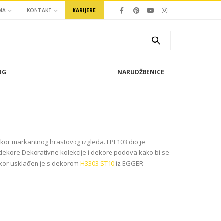
MA
KONTAKT
KARIJERE
OG
NARUDŽBENICE
ekor markantnog hrastovog izgleda. EPL103 dio je
dekore Dekorativne kolekcije i dekore podova kako bi se
ekor usklađen je s dekorom
H3303 ST10
iz EGGER