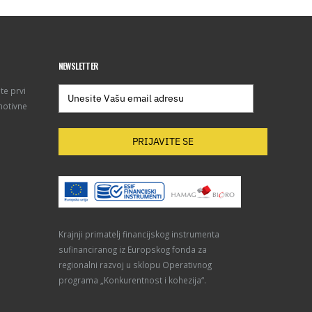
NEWSLETTER
te prvi
motivne
PRIJAVITE SE
Krajnji primatelj financijskog instrumenta
sufinanciranog iz Europskog fonda za
regionalni razvoj u sklopu Operativnog
programa „Konkurentnost i kohezija“.