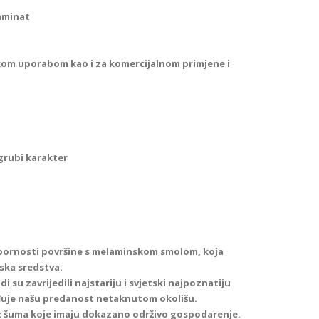
aminat
kom uporabom kao i za komercijalnom primjene i
grubi karakter
tpornosti površine s melaminskom smolom, koja
ska sredstva.
i su zavrijedili najstariju i svjetski najpoznatiju
đuje našu predanost netaknutom okolišu.
iz šuma koje imaju dokazano održivo gospodarenje.