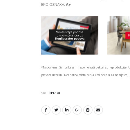
EKO OZNAKA:
A+
*Napomena: Svi prikazani i spomenuti dekori su reprodukcije. 
pravom uzorku. Neznatna odstupanja kod dekora za namještaj i 
SKU:
EPL103