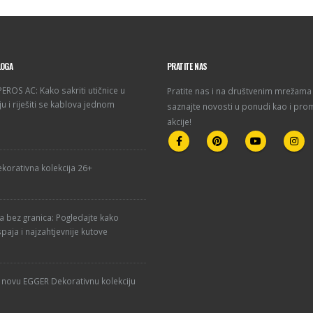
LOGA
PRATITE NAS
ROS AC: Kako sakriti utičnice u
Pratite nas i na društvenim mrežama 
u i riješiti se kablova jednom
saznajte novosti u ponudi kao i pro
akcije!
korativna kolekcija 26+
ja bez granica: Pogledajte kako
paja i najzahtjevnije kutove
u novu EGGER Dekorativnu kolekciju