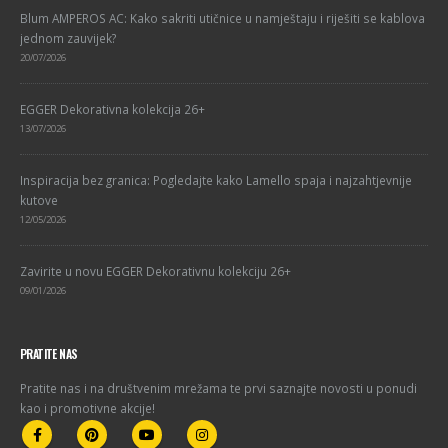
Blum AMPEROS AC: Kako sakriti utičnice u namještaju i riješiti se kablova
jednom zauvijek?
20/07/2026
EGGER Dekorativna kolekcija 26+
13/07/2026
Inspiracija bez granica: Pogledajte kako Lamello spaja i najzahtjevnije
kutove
12/05/2026
Zavirite u novu EGGER Dekorativnu kolekciju 26+
09/01/2026
PRATITE NAS
Pratite nas i na društvenim mrežama te prvi saznajte novosti u ponudi
kao i promotivne akcije!