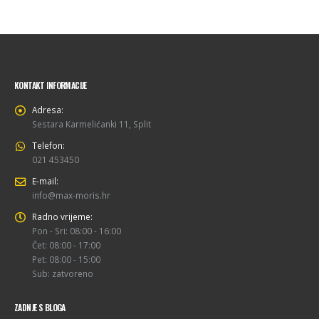
KONTAKT INFORMACIJE
Adresa:
Sestara Karmelićanki 11, Split
Telefon:
021 453450
E-mail:
info@max-moris.hr
Radno vrijeme:
Pon - Sri: 08:00 - 16:00
Čet: 08:00 - 17:00
Pet: 08:00 - 15:00
Sub: zatvoreno
ZADNJE S BLOGA