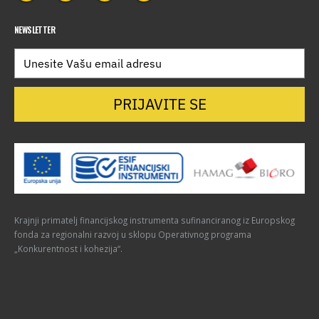
NEWSLETTER
PRIJAVITE SE
Krajnji primatelj financijskog instrumenta sufinanciranog iz Europskog
fonda za regionalni razvoj u sklopu Operativnog programa
„Konkurentnost i kohezija“.