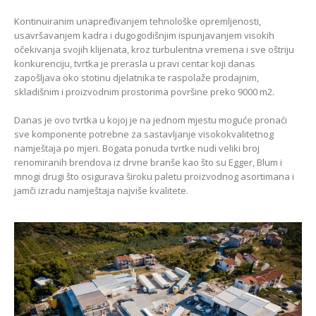
Kontinuiranim unapređivanjem tehnološke opremljenosti,
usavršavanjem kadra i dugogodišnjim ispunjavanjem visokih
očekivanja svojih klijenata, kroz turbulentna vremena i sve oštriju
konkurenciju, tvrtka je prerasla u pravi centar koji danas
zapošljava oko stotinu djelatnika te raspolaže prodajnim,
skladišnim i proizvodnim prostorima površine preko 9000 m2.
Danas je ovo tvrtka u kojoj je na jednom mjestu moguće pronaći
sve komponente potrebne za sastavljanje visokokvalitetnog
namještaja po mjeri. Bogata ponuda tvrtke nudi veliki broj
renomiranih brendova iz drvne branše kao što su Egger, Blum i
mnogi drugi što osigurava široku paletu proizvodnog asortimana i
jamči izradu namještaja najviše kvalitete.