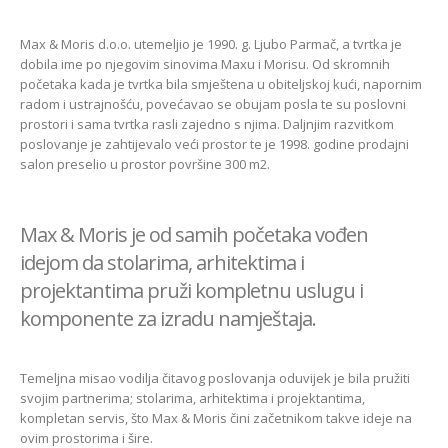
Max & Moris d.o.o. utemeljio je 1990. g. Ljubo Parmač, a tvrtka je
dobila ime po njegovim sinovima Maxu i Morisu. Od skromnih
početaka kada je tvrtka bila smještena u obiteljskoj kući, napornim
radom i ustrajnošću, povećavao se obujam posla te su poslovni
prostori i sama tvrtka rasli zajedno s njima. Daljnjim razvitkom
poslovanje je zahtijevalo veći prostor te je 1998. godine prodajni
salon preselio u prostor površine 300 m2.
Max & Moris je od samih početaka vođen
idejom da stolarima, arhitektima i
projektantima pruži kompletnu uslugu i
komponente za izradu namještaja.
Temeljna misao vodilja čitavog poslovanja oduvijek je bila pružiti
svojim partnerima; stolarima, arhitektima i projektantima,
kompletan servis, što Max & Moris čini začetnikom takve ideje na
ovim prostorima i šire.