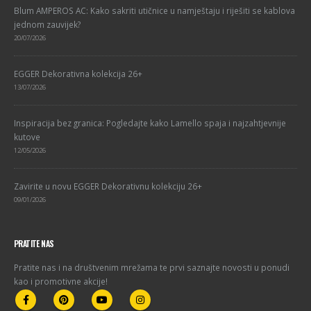
Blum AMPEROS AC: Kako sakriti utičnice u namještaju i riješiti se kablova
jednom zauvijek?
20/07/2026
EGGER Dekorativna kolekcija 26+
13/07/2026
Inspiracija bez granica: Pogledajte kako Lamello spaja i najzahtjevnije
kutove
12/05/2026
Zavirite u novu EGGER Dekorativnu kolekciju 26+
09/01/2026
PRATITE NAS
Pratite nas i na društvenim mrežama te prvi saznajte novosti u ponudi
kao i promotivne akcije!