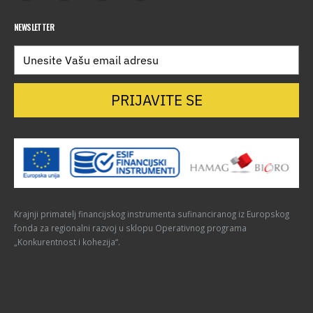
NEWSLETTER
PRIJAVITE SE
Krajnji primatelj financijskog instrumenta sufinanciranog iz Europskog
fonda za regionalni razvoj u sklopu Operativnog programa
„Konkurentnost i kohezija“.