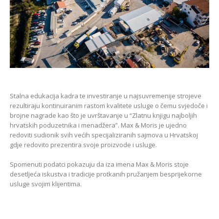
Stalna edukacija kadra te investiranje u najsuvremenije strojeve
rezultiraju kontinuiranim rastom kvalitete usluge o čemu svjedoče i
brojne nagrade kao što je uvrštavanje u “Zlatnu knjigu najboljih
hrvatskih poduzetnika i menadžera”. Max & Moris je ujedno
redoviti sudionik svih većih specijaliziranih sajmova u Hrvatskoj
gdje redovito prezentira svoje proizvode i usluge.
Spomenuti podatci pokazuju da iza imena Max & Moris stoje
desetljeća iskustva i tradicije protkanih pružanjem besprijekorne
usluge svojim klijentima.