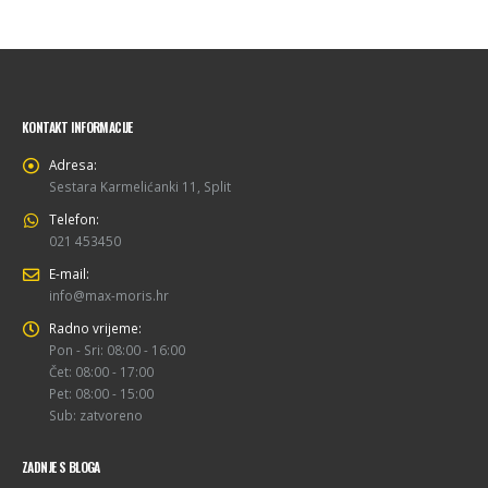
KONTAKT INFORMACIJE
Adresa:
Sestara Karmelićanki 11, Split
Telefon:
021 453450
E-mail:
info@max-moris.hr
Radno vrijeme:
Pon - Sri: 08:00 - 16:00
Čet: 08:00 - 17:00
Pet: 08:00 - 15:00
Sub: zatvoreno
ZADNJE S BLOGA