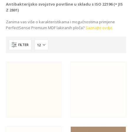
Antibakterijsko svojstvo površine u skladu s ISO 22196 (= JIS
Z 2801)
Zanima vas više o karakteristikama i mogućnostima primjene
PerfectSense Premium MDF lakiranih ploča?
Saznajte ovdje.
FILTER
READ MORE
READ MORE