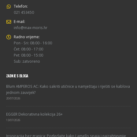
Telefon:
021 453450
E-mail:
info@max-moris.hr
Radno vrijeme:
Pon - Sri: 08:00 - 16:00
Čet: 08:00 - 17:00
Pet: 08:00 - 15:00
Sub: zatvoreno
ZADNJE S BLOGA
Blum AMPEROS AC: Kako sakriti utičnice u namještaju i riješiti se kablova
jednom zauvijek?
20/07/2026
EGGER Dekorativna kolekcija 26+
13/07/2026
Inspiracija bez granica: Pogledajte kako Lamello spaja i najzahtjevnije