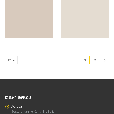
READ MORE
READ MORE
1
2
KONTAKT INFORMACIJE
Adresa:
Sestara Karmelićanki 11, Split