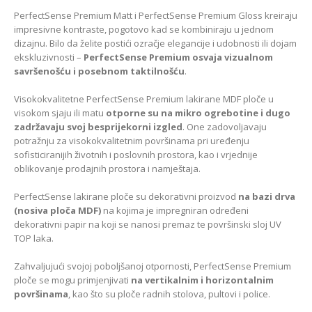
PerfectSense Premium Matt i PerfectSense Premium Gloss kreiraju
impresivne kontraste, pogotovo kad se kombiniraju u jednom
dizajnu. Bilo da želite postići ozračje elegancije i udobnosti ili dojam
ekskluzivnosti –
PerfectSense Premium osvaja vizualnom
savršenošću i posebnom taktilnošću
.
Visokokvalitetne PerfectSense Premium lakirane MDF ploče u
visokom sjaju ili matu
otporne su na mikro ogrebotine i dugo
zadržavaju svoj besprijekorni izgled
. One zadovoljavaju
potražnju za visokokvalitetnim površinama pri uređenju
sofisticiranijih životnih i poslovnih prostora, kao i vrjednije
oblikovanje prodajnih prostora i namještaja.
PerfectSense lakirane ploče su dekorativni proizvod
na bazi drva
(nosiva ploča MDF)
na kojima je impregniran određeni
dekorativni papir na koji se nanosi premaz te površinski sloj UV
TOP laka.
Zahvaljujući svojoj poboljšanoj otpornosti, PerfectSense Premium
ploče se mogu primjenjivati
na vertikalnim i horizontalnim
površinama
, kao što su ploče radnih stolova, pultovi i police.