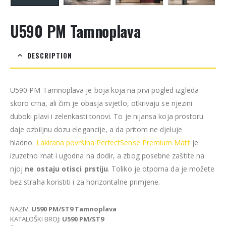
U590 PM Tamnoplava
DESCRIPTION
U590 PM Tamnoplava je boja koja na prvi pogled izgleda
skoro crna, ali čim je obasja svjetlo, otkrivaju se njezini
duboki plavi i zelenkasti tonovi. To je nijansa koja prostoru
daje ozbiljnu dozu elegancije, a da pritom ne djeluje
hladno.
Lakirana površina PerfectSense Premium Matt
je
izuzetno mat i ugodna na dodir, a zbog posebne zaštite na
njoj
ne ostaju otisci prstiju
. Toliko je otporna da je možete
bez straha koristiti i za horizontalne primjene.
NAZIV:
U590 PM/ST9 Tamnoplava
KATALOŠKI BROJ:
U590 PM/ST9