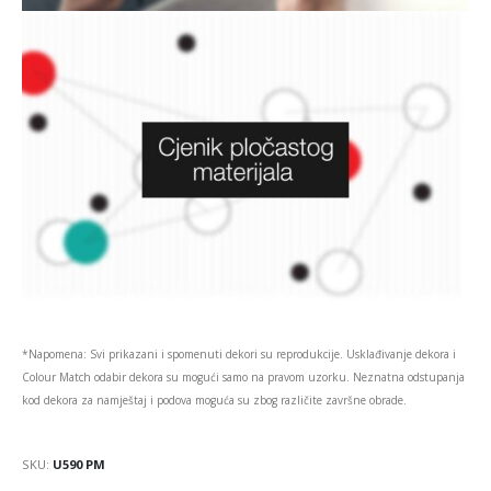
*Napomena: Svi prikazani i spomenuti dekori su reprodukcije. Usklađivanje dekora i
Colour Match odabir dekora su mogući samo na pravom uzorku. Neznatna odstupanja
kod dekora za namještaj i podova moguća su zbog različite završne obrade.
SKU:
U590 PM