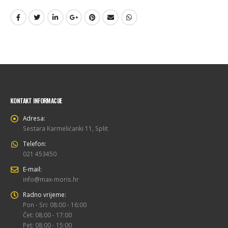
KONTAKT INFORMACIJE
Adresa:
Sestara Karmelićanki 11, Split
Telefon:
021 453450
E-mail:
info@max-moris.hr
Radno vrijeme:
Pon - Sri: 08:00 - 16:00
Čet: 08:00 - 17:00
Pet: 08:00 - 15:00