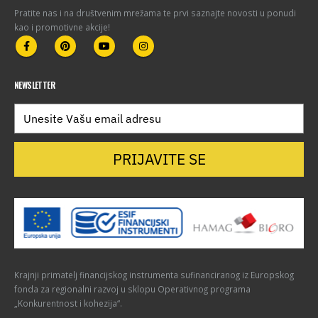
Pratite nas i na društvenim mrežama te prvi saznajte novosti u ponudi
kao i promotivne akcije!
NEWSLETTER
PRIJAVITE SE
Krajnji primatelj financijskog instrumenta sufinanciranog iz Europskog
fonda za regionalni razvoj u sklopu Operativnog programa
„Konkurentnost i kohezija“.