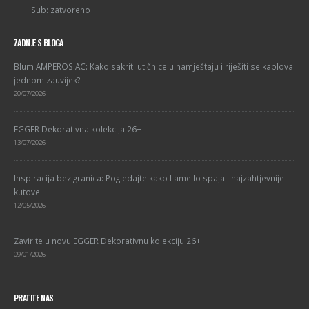
Sub: zatvoreno
ZADNJE S BLOGA
Blum AMPEROS AC: Kako sakriti utičnice u namještaju i riješiti se kablova
jednom zauvijek?
20/07/2026
EGGER Dekorativna kolekcija 26+
13/07/2026
Inspiracija bez granica: Pogledajte kako Lamello spaja i najzahtjevnije
kutove
12/05/2026
Zavirite u novu EGGER Dekorativnu kolekciju 26+
09/01/2026
PRATITE NAS