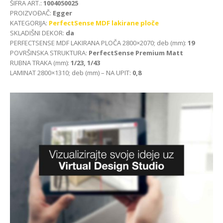
ŠIFRA ART.:
1004050025
PROIZVOĐAČ:
Egger
KATEGORIJA:
PerfectSense MDF lakirane ploče
SKLADIŠNI DEKOR:
da
PERFECTSENSE MDF LAKIRANA PLOČA 2800×2070; deb (mm):
19
POVRŠINSKA STRUKTURA:
PerfectSense Premium Matt
RUBNA TRAKA (mm):
1/23, 1/43
LAMINAT 2800×1310; deb (mm) – NA UPIT:
0,8