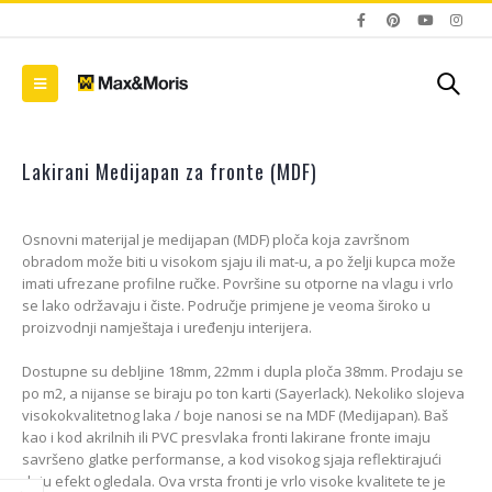
Lakirani Medijapan za fronte (MDF)
Osnovni materijal je medijapan (MDF) ploča koja završnom
obradom može biti u visokom sjaju ili mat-u, a po želji kupca može
imati ufrezane profilne ručke. Površine su otporne na vlagu i vrlo
se lako održavaju i čiste. Područje primjene je veoma široko u
proizvodnji namještaja i uređenju interijera.
Dostupne su debljine 18mm, 22mm i dupla ploča 38mm. Prodaju se
po m2, a nijanse se biraju po ton karti (Sayerlack). Nekoliko slojeva
visokokvalitetnog laka / boje nanosi se na MDF (Medijapan). Baš
kao i kod akrilnih ili PVC presvlaka fronti lakirane fronte imaju
savršeno glatke performanse, a kod visokog sjaja reflektirajući
daju efekt ogledala. Ova vrsta fronti je vrlo visoke kvalitete te je