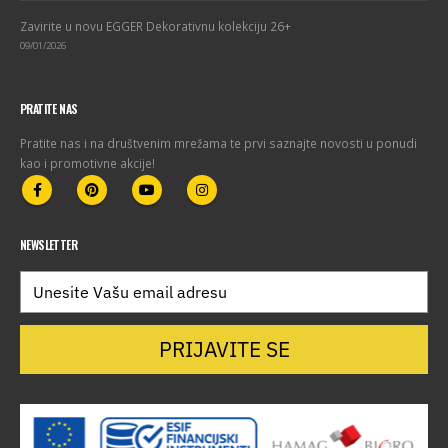
Zavirite u novu EGGER Dekorativnu kolekciju 26+
09/01/2026
PRATITE NAS
Pratite nas i na društvenim mrežama te prvi saznajte novosti u ponudi
kao i promotivne akcije!
NEWSLETTER
PRIJAVITE SE