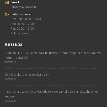
E-mail:
info@max-moris.hr
Radno vrijeme:
Pon - Sri: 08:00 - 16:00
Čet: 08:00 - 17:00
Pet: 08:00 - 15:00
Sub: zatvoreno
ZADNJE S BLOGA
Blum AMPEROS AC: Kako sakriti utičnice u namještaju i riješiti se kablova
jednom zauvijek?
20/07/2026
EGGER Dekorativna kolekcija 26+
13/07/2026
Inspiracija bez granica: Pogledajte kako Lamello spaja i najzahtjevnije
kutove
12/05/2026