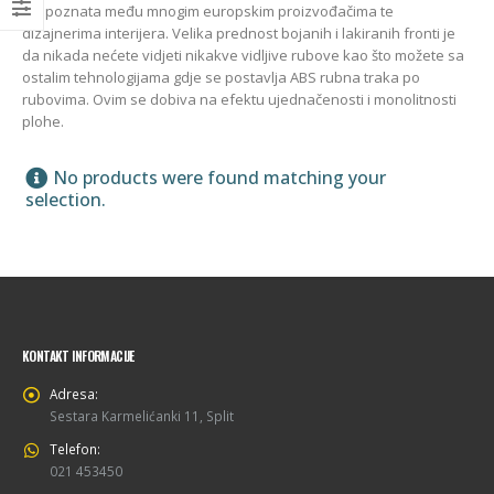
prepoznata među mnogim europskim proizvođačima te
dizajnerima interijera. Velika prednost bojanih i lakiranih fronti je
da nikada nećete vidjeti nikakve vidljive rubove kao što možete sa
ostalim tehnologijama gdje se postavlja ABS rubna traka po
rubovima. Ovim se dobiva na efektu ujednačenosti i monolitnosti
plohe.
No products were found matching your
selection.
KONTAKT INFORMACIJE
Adresa:
Sestara Karmelićanki 11, Split
Telefon:
021 453450