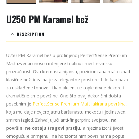
U250 PM Karamel bež
DESCRIPTION
U250 PM Karamel bež u profinjenoj PerfectSense Premium
Matt izvedbi unosi u interijere toplinu i mediteransku
prozračnost. Ova kremasta nijansa, pozicionirana malo iznad
klasične bež, idealna je za elegantne prostore, bilo kao baza
za usklađene tonove ili kao akcent uz tople drvne dekore i
dramatične crne površine. Ono što ovaj dekor čini doista
posebnim je
PerfectSense Premium Matt lakirana površina
,
koja mu daje nevjerojatnu baršunastu mekoću i jedinstven,
smiren izgled. Zahvaljujući anti-fingerprint svojstvu,
na
površini ne ostaju tragovi prstiju
, a njezina izdržljivost
omogućuje primjenu i na horizontalnim površinama poput