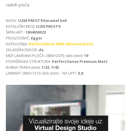
radnih ploča.
NAZIV:
U250 PM/ST9 Karamel bež
KATALOŠKI BROJ:
U250 PM/ST9
ŠIFRA ART.:
1004050023
PROIZVOĐAČ:
Egger
KATEGORIJA:
PerfectSense MDF lakirane ploče
SKLADIŠNI DEKOR:
da
MDF LAKIRANA PLOČA: 2800×2070; deb (mm):
19
POVRŠINSKA STRUKTURA:
PerfectSense Premium Matt
RUBNA TRAKA (mm):
1/23, 1/43
LAMINAT 2800×1310; deb (mm) – NA UPIT:
0,8