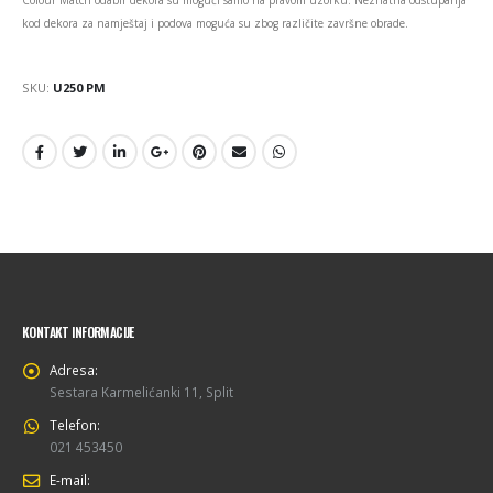
kod dekora za namještaj i podova moguća su zbog različite završne obrade.
SKU:
U250 PM
KONTAKT INFORMACIJE
Adresa:
Sestara Karmelićanki 11, Split
Telefon:
021 453450
E-mail: