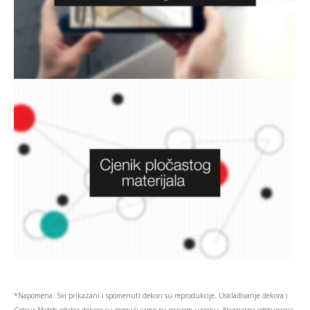
*Napomena: Svi prikazani i spomenuti dekori su reprodukcije. Usklađivanje dekora i
Colour Match odabir dekora su mogući samo na pravom uzorku. Neznatna odstupanja