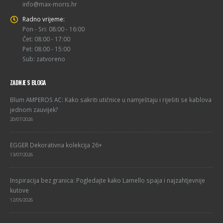
info@max-moris.hr
Radno vrijeme:
Pon - Sri: 08:00 - 16:00
Čet: 08:00 - 17:00
Pet: 08:00 - 15:00
Sub: zatvoreno
ZADNJE S BLOGA
Blum AMPEROS AC: Kako sakriti utičnice u namještaju i riješiti se kablova
jednom zauvijek?
20/07/2026
EGGER Dekorativna kolekcija 26+
13/07/2026
Inspiracija bez granica: Pogledajte kako Lamello spaja i najzahtjevnije
kutove
12/05/2026