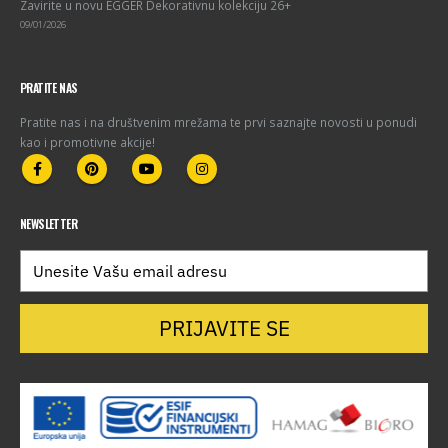
Zavirite u novu EGGER Dekorativnu kolekciju 26+
09/01/2026
PRATITE NAS
Pratite nas i na društvenim mrežama te prvi saznajte novosti u ponudi
kao i promotivne akcije!
NEWSLETTER
PRIJAVITE SE