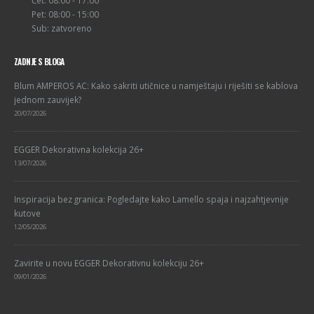
Pet: 08:00 - 15:00
Sub: zatvoreno
ZADNJE S BLOGA
Blum AMPEROS AC: Kako sakriti utičnice u namještaju i riješiti se kablova
jednom zauvijek?
20/07/2026
EGGER Dekorativna kolekcija 26+
13/07/2026
Inspiracija bez granica: Pogledajte kako Lamello spaja i najzahtjevnije
kutove
12/05/2026
Zavirite u novu EGGER Dekorativnu kolekciju 26+
09/01/2026