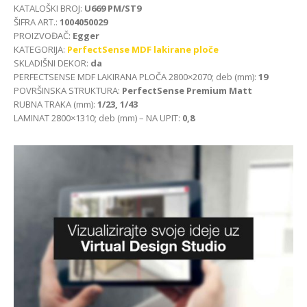
KATALOŠKI BROJ:
U669 PM/ST9
ŠIFRA ART.:
1004050029
PROIZVOĐAČ:
Egger
KATEGORIJA:
PerfectSense MDF lakirane ploče
SKLADIŠNI DEKOR:
da
PERFECTSENSE MDF LAKIRANA PLOČA 2800×2070; deb (mm):
19
POVRŠINSKA STRUKTURA:
PerfectSense Premium Matt
RUBNA TRAKA (mm):
1/23, 1/43
LAMINAT 2800×1310; deb (mm) – NA UPIT:
0,8