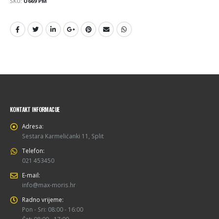
SKU:
U669 PM
KONTAKT INFORMACIJE
Adresa:
Sestara Karmelićanki 11, Split
Telefon:
021 453450
E-mail:
info@max-moris.hr
Radno vrijeme:
Pon - Sri: 08:00 - 16:00
Čet: 08:00 - 17:00