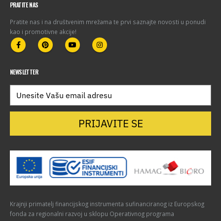
PRATITE NAS
Pratite nas i na društvenim mrežama te prvi saznajte novosti u ponudi
kao i promotivne akcije!
NEWSLETTER
PRIJAVITE SE
Krajnji primatelj financijskog instrumenta sufinanciranog iz Europskog
fonda za regionalni razvoj u sklopu Operativnog programa