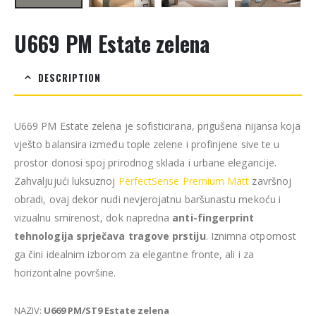
U669 PM Estate zelena
DESCRIPTION
U669 PM Estate zelena je sofisticirana, prigušena nijansa koja
vješto balansira između tople zelene i profinjene sive te u
prostor donosi spoj prirodnog sklada i urbane elegancije.
Zahvaljujući luksuznoj
PerfectSense Premium Matt
završnoj
obradi, ovaj dekor nudi nevjerojatnu baršunastu mekoću i
vizualnu smirenost, dok napredna
anti-fingerprint
tehnologija sprječava tragove prstiju
. Iznimna otpornost
ga čini idealnim izborom za elegantne fronte, ali i za
horizontalne površine.
NAZIV:
U669 PM/ST9 Estate zelena