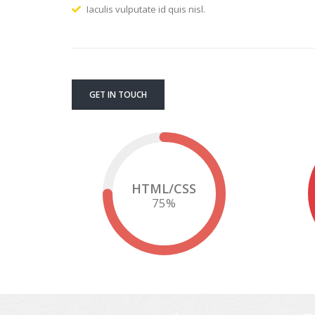
Iaculis vulputate id quis nisl.
GET IN TOUCH
HTML/CSS
75
%