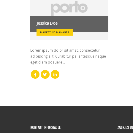
Jessica Doe
MARKETING MANAGER
Lorem ipsum dolor sit amet, consectetur
adipiscing elit. Curabitur pellentesque neque
eget diam posuere…
KONTAKT INFORMACIJE
ZADNJE S B