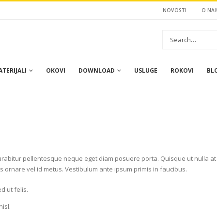
NOVOSTI
O NA
TERIJALI
OKOVI
DOWNLOAD
USLUGE
ROKOVI
BL
 Curabitur pellentesque neque eget diam posuere porta. Quisque ut nulla a
bus ornare vel id metus. Vestibulum ante ipsum primis in faucibus.
 ut felis.
isl.