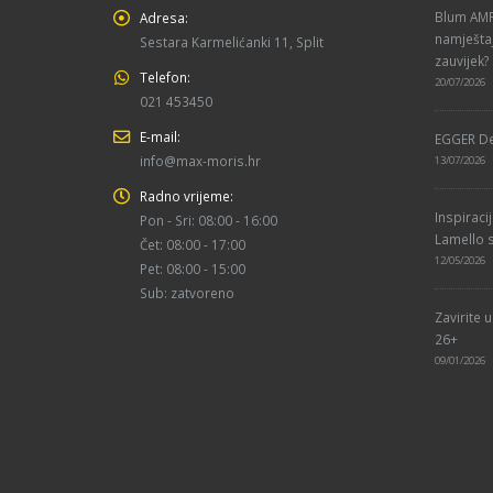
Blum AMPE
Adresa:
namještaj
Sestara Karmelićanki 11, Split
zauvijek?
Telefon:
20/07/2026
021 453450
E-mail:
EGGER De
info@max-moris.hr
13/07/2026
Radno vrijeme:
Inspiraci
Pon - Sri: 08:00 - 16:00
Lamello s
Čet: 08:00 - 17:00
12/05/2026
Pet: 08:00 - 15:00
Sub: zatvoreno
Zavirite 
26+
09/01/2026