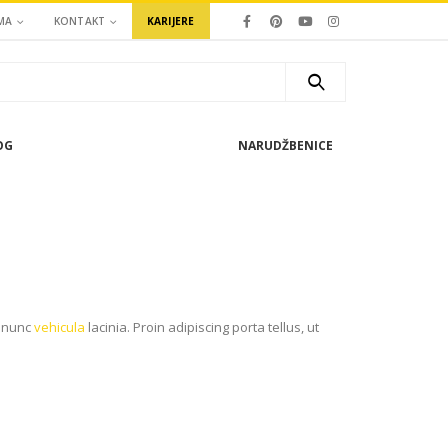
MA
KONTAKT
KARIJERE
OG
NARUDŽBENICE
t nunc
vehicula
lacinia. Proin adipiscing porta tellus, ut