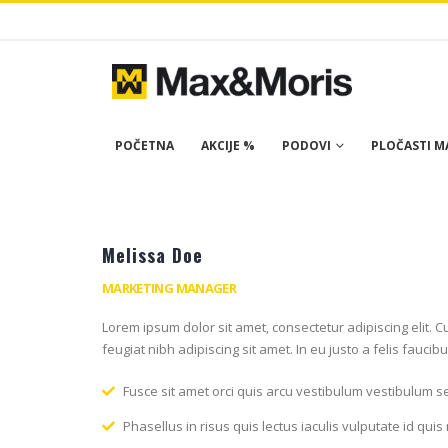
POČETNA
AKCIJE %
PODOVI
PLOČASTI MA
Melissa Doe
MARKETING MANAGER
Lorem ipsum dolor sit amet, consectetur adipiscing elit.
feugiat nibh adipiscing sit amet. In eu justo a felis fauci
Fusce sit amet orci quis arcu vestibulum vestibulum sed
Phasellus in risus quis lectus iaculis vulputate id quis n