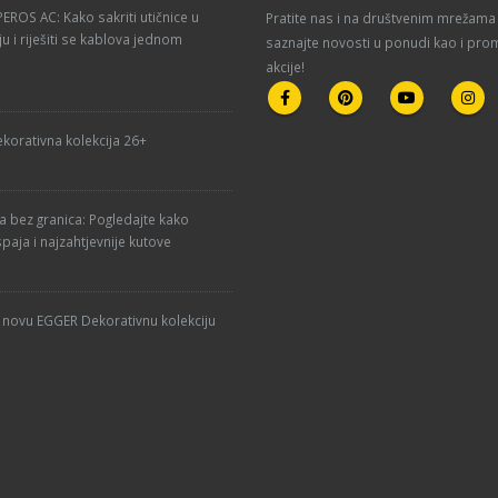
ROS AC: Kako sakriti utičnice u
Pratite nas i na društvenim mrežama 
u i riješiti se kablova jednom
saznajte novosti u ponudi kao i pro
akcije!
korativna kolekcija 26+
ja bez granica: Pogledajte kako
paja i najzahtjevnije kutove
u novu EGGER Dekorativnu kolekciju