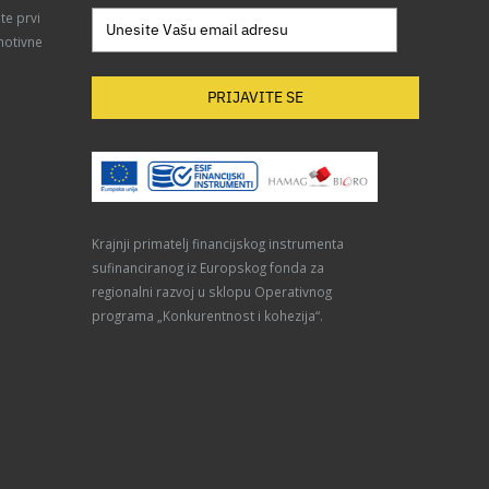
te prvi
motivne
PRIJAVITE SE
Krajnji primatelj financijskog instrumenta
sufinanciranog iz Europskog fonda za
regionalni razvoj u sklopu Operativnog
programa „Konkurentnost i kohezija“.