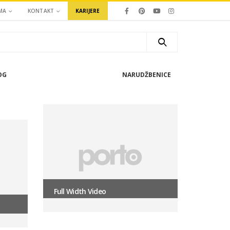
MA
KONTAKT
KARIJERE
OG
NARUDŽBENICE
Full Width Video