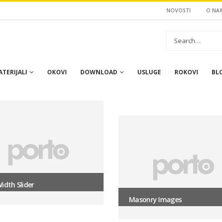
NOVOSTI
O NA
TERIJALI
OKOVI
DOWNLOAD
USLUGE
ROKOVI
BL
Carousel
Width Slider
Masonry Images