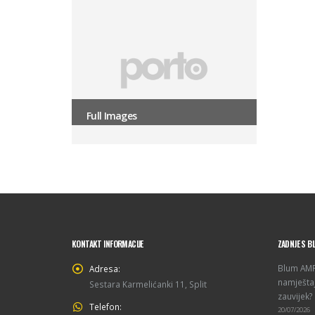
Full Images
KONTAKT INFORMACIJE
ZADNJE S B
Blum AMPE
Adresa:
namještaj
Sestara Karmelićanki 11, Split
zauvijek?
Telefon:
20/07/2026