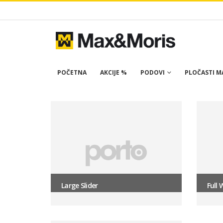
POČETNA
AKCIJE %
PODOVI
PLOČASTI MA
Large Slider
Full 