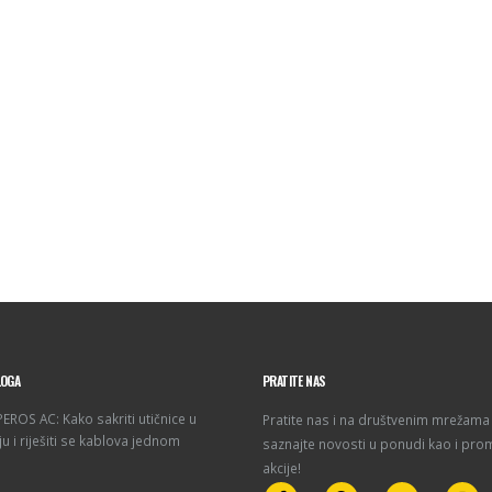
LOGA
PRATITE NAS
ROS AC: Kako sakriti utičnice u
Pratite nas i na društvenim mrežama 
u i riješiti se kablova jednom
saznajte novosti u ponudi kao i pro
akcije!