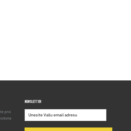
NEWSLETTER
te prvi
motivne