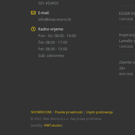
021 453450
E-mail:
EGGER De
info@max-moris.hr
13/07/2026
Radno vrijeme:
Inspiraci
Pon - Sri: 08:00 - 16:00
Lamello s
Čet: 08:00 - 17:00
12/05/2026
Pet: 08:00 - 15:00
Sub: zatvoreno
Zavirite 
26+
09/01/2026
SHOWROOM
|
Pravila privatnosti
|
Uvjeti poslovanja
© 2022. Max Moris d.o.o. Sva prava pridržana.
[webBy:
HWT.studio
]