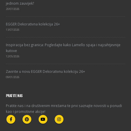
jednom zauvijek?
20/07/2026
EGGER Dekorativna kolekcija 26+
13/07/2026
Inspiracija bez granica: Pogledajte kako Lamello spaja i najzahtjevnije
kutove
12/05/2026
Zavirite u novu EGGER Dekorativnu kolekciju 26+
09/01/2026
PRATITE NAS
Pratite nas i na društvenim mrežama te prvi saznajte novosti u ponudi
kao i promotivne akcije!