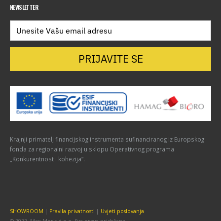
NEWSLETTER
PRIJAVITE SE
Krajnji primatelj financijskog instrumenta sufinanciranog iz Europskog
fonda za regionalni razvoj u sklopu Operativnog programa
„Konkurentnost i kohezija“.
SHOWROOM
|
Pravila privatnosti
|
Uvjeti poslovanja
© 2022. Max Moris d.o.o. Sva prava pridržana.