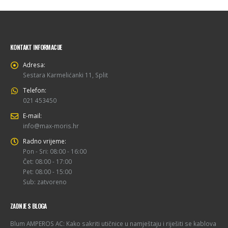
KONTAKT INFORMACIJE
Adresa:
Sestara Karmelićanki 11, Split
Telefon:
021 453450
E-mail:
info@max-moris.hr
Radno vrijeme:
Pon - Sri: 08:00 - 16:00
Čet: 08:00 - 17:00
Pet: 08:00 - 15:00
Sub: zatvoreno
ZADNJE S BLOGA
Blum AMPEROS AC: Kako sakriti utičnice u namještaju i riješiti se kablova