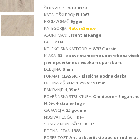
ŠIFRA ART.:
1301010130
KATALOŠKI BROJ:
EL1067
PROIZVOĐAČ:
Egger
KATEGORIJA:
NatureSense
ASORTIMAN:
Essential Range
LAGER:
Da
KOLEKCIJSKA KATEGORIJA:
8/33 Classic
KLASA:
33 – za sve stambene upotrebe sa viso
javne površine sa visokom uporabom.
DEBLJINA:
8 mm
FORMAT:
CLASSIC – Klasična podna daska
DULJINA x ŠIRINA:
1.292 x 193 mm
PAKIRANJE:
1,99 m²
POVRŠINSKA STRUKTURA:
Omnipore – Elegantno
FUGE:
4-strane fuge
GARANCIJA:
25 godina
NOSIVA PLOČA:
HDF+
SUSTAV MONTAŽE:
CLIC It!
PODNA LETVA:
L388
POSEBITOST:
Antibakterijski zbog prirodne o