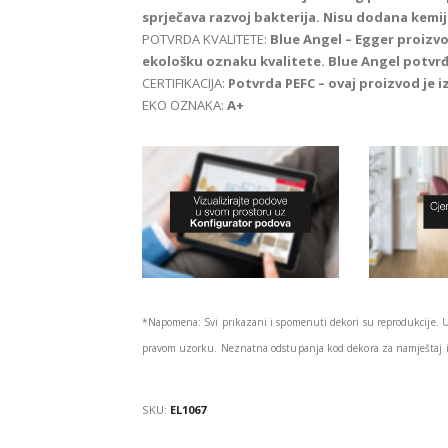
sprječava razvoj bakterija. Nisu dodana kemij
POTVRDA KVALITETE:
Blue Angel – Egger proizvod
ekološku oznaku kvalitete. Blue Angel potvr
CERTIFIKACIJA:
Potvrda PEFC – ovaj proizvod je 
EKO OZNAKA:
A+
*Napomena: Svi prikazani i spomenuti dekori su reprodukcije. 
pravom uzorku. Neznatna odstupanja kod dekora za namještaj i 
SKU:
EL1067