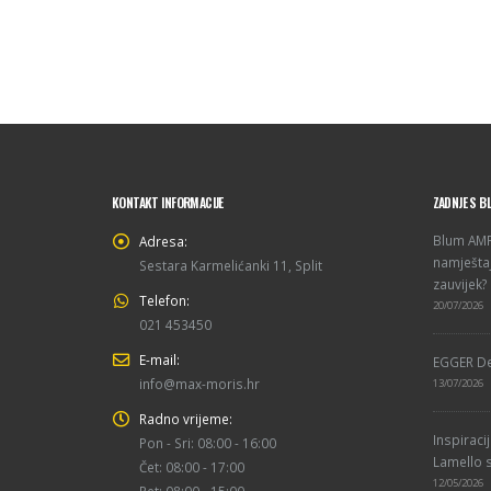
KONTAKT INFORMACIJE
ZADNJE S B
Blum AMPE
Adresa:
namještaj
Sestara Karmelićanki 11, Split
zauvijek?
Telefon:
20/07/2026
021 453450
E-mail:
EGGER De
info@max-moris.hr
13/07/2026
Radno vrijeme:
Inspiraci
Pon - Sri: 08:00 - 16:00
Lamello s
Čet: 08:00 - 17:00
12/05/2026
Pet: 08:00 - 15:00