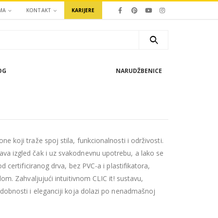
MA
KONTAKT
KARIJERE
OG
NARUDŽBENICE
e koji traže spoj stila, funkcionalnosti i održivosti.
ava izgled čak i uz svakodnevnu upotrebu, a lako se
od certificiranog drva, bez PVC-a i plastifikatora,
 dom. Zahvaljujući intuitivnom CLIC it! sustavu,
udobnosti i eleganciji koja dolazi po nenadmašnoj