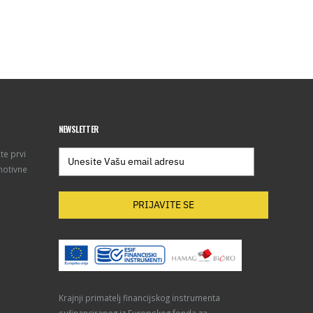
NEWSLETTER
te prvi
motivne
PRIJAVITE SE
Krajnji primatelj financijskog instrumenta