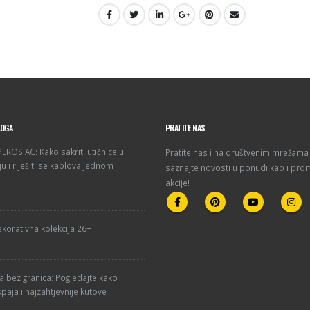
LOGA
PRATITE NAS
ROS AC: Kako sakriti utičnice u
Pratite nas i na društvenim mrežama 
u i riješiti se kablova jednom
saznajte novosti u ponudi kao i pro
akcije!
korativna kolekcija 26+
ja bez granica: Pogledajte kako
paja i najzahtjevnije kutove