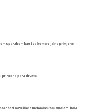
kom uporabom kao i za komercijalne primjene i
-prirodna pora drveta
tpornosti površine s melaminskom smolom, koja