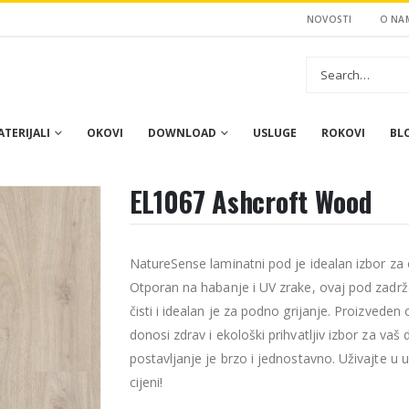
NOVOSTI
O NA
TERIJALI
OKOVI
DOWNLOAD
USLUGE
ROKOVI
BL
EL1067 Ashcroft Wood
NatureSense laminatni pod je idealan izbor za on
Otporan na habanje i UV zrake, ovaj pod zadrž
čisti i idealan je za podno grijanje. Proizveden 
donosi zdrav i ekološki prihvatljiv izbor za vaš
postavljanje je brzo i jednostavno. Uživajte u 
cijeni!