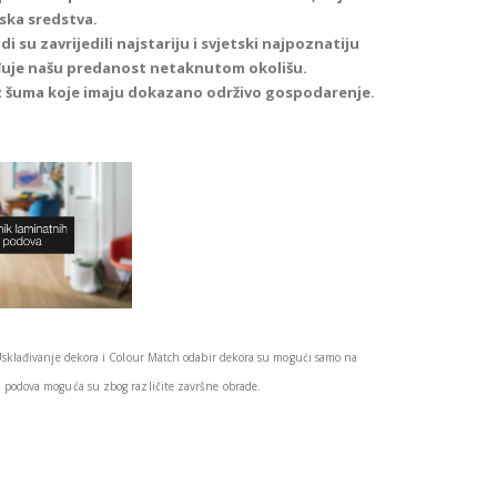
ska sredstva.
i su zavrijedili najstariju i svjetski najpoznatiju
đuje našu predanost netaknutom okolišu.
iz šuma koje imaju dokazano održivo gospodarenje.
Usklađivanje dekora i Colour Match odabir dekora su mogući samo na
podova moguća su zbog različite završne obrade.