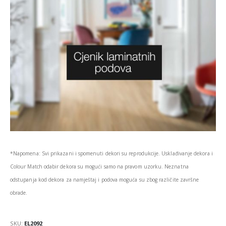
*Napomena: Svi prikazani i spomenuti dekori su reprodukcije. Usklađivanje dekora i
Colour Match odabir dekora su mogući samo na pravom uzorku. Neznatna
odstupanja kod dekora za namještaj i podova moguća su zbog različite završne
obrade.
SKU:
EL2092