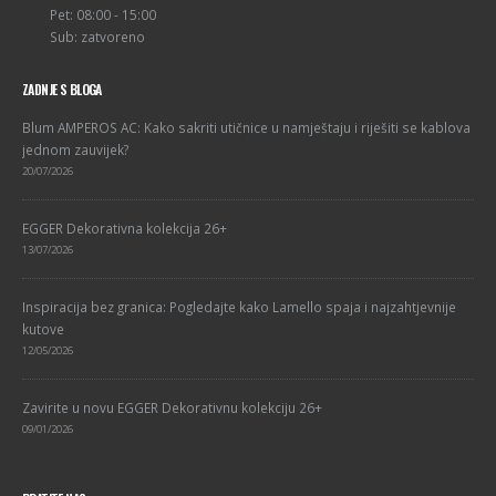
Pet: 08:00 - 15:00
Sub: zatvoreno
ZADNJE S BLOGA
Blum AMPEROS AC: Kako sakriti utičnice u namještaju i riješiti se kablova
jednom zauvijek?
20/07/2026
EGGER Dekorativna kolekcija 26+
13/07/2026
Inspiracija bez granica: Pogledajte kako Lamello spaja i najzahtjevnije
kutove
12/05/2026
Zavirite u novu EGGER Dekorativnu kolekciju 26+
09/01/2026