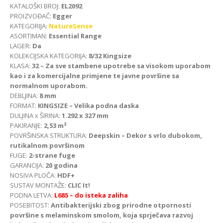
KATALOŠKI BROJ:
EL2092
PROIZVOĐAČ:
Egger
KATEGORIJA:
NatureSense
ASORTIMAN:
Essential Range
LAGER:
Da
KOLEKCIJSKA KATEGORIJA:
8/32 Kingsize
KLASA:
32 – Za sve stambene upotrebe sa visokom uporabom
kao i za komercijalne primjene te javne površine sa
normalnom uporabom.
DEBLJINA:
8 mm
FORMAT:
KINGSIZE – Velika podna daska
DULJINA x ŠIRINA:
1.292 x 327 mm
PAKIRANJE:
2,53 m²
POVRŠINSKA STRUKTURA:
Deepskin – Dekor s vrlo dubokom,
rutikalnom površinom
FUGE:
2-strane fuge
GARANCIJA:
20 godina
NOSIVA PLOČA:
HDF+
SUSTAV MONTAŽE:
CLIC It!
PODNA LETVA:
L685
– do isteka zaliha
POSEBITOST:
Antibakterijski zbog prirodne otpornosti
površine s melaminskom smolom, koja sprječava razvoj