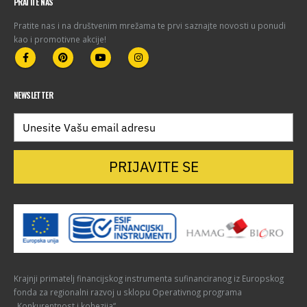
PRATITE NAS
Pratite nas i na društvenim mrežama te prvi saznajte novosti u ponudi
kao i promotivne akcije!
NEWSLETTER
PRIJAVITE SE
Krajnji primatelj financijskog instrumenta sufinanciranog iz Europskog
fonda za regionalni razvoj u sklopu Operativnog programa
„Konkurentnost i kohezija“.