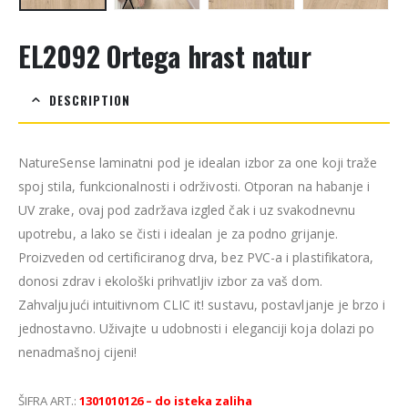
EL2092 Ortega hrast natur
DESCRIPTION
NatureSense laminatni pod je idealan izbor za one koji traže
spoj stila, funkcionalnosti i održivosti. Otporan na habanje i
UV zrake, ovaj pod zadržava izgled čak i uz svakodnevnu
upotrebu, a lako se čisti i idealan je za podno grijanje.
Proizveden od certificiranog drva, bez PVC-a i plastifikatora,
donosi zdrav i ekološki prihvatljiv izbor za vaš dom.
Zahvaljujući intuitivnom CLIC it! sustavu, postavljanje je brzo i
jednostavno. Uživajte u udobnosti i eleganciji koja dolazi po
nenadmašnoj cijeni!
ŠIFRA ART.:
1301010126 – do isteka zaliha