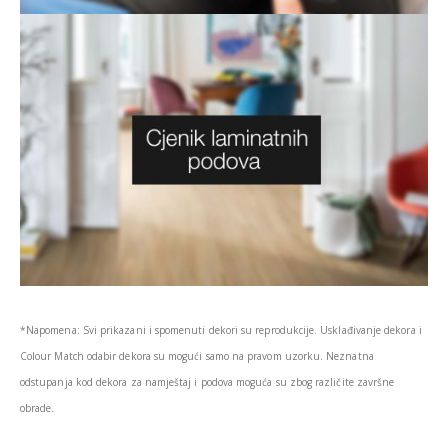
*Napomena: Svi prikazani i spomenuti dekori su reprodukcije. Usklađivanje dekora i
Colour Match odabir dekora su mogući samo na pravom uzorku. Neznatna
odstupanja kod dekora za namještaj i podova moguća su zbog različite završne
obrade.