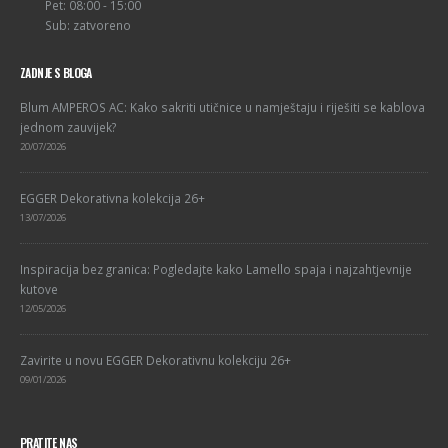
Pet: 08:00 - 15:00
Sub: zatvoreno
ZADNJE S BLOGA
Blum AMPEROS AC: Kako sakriti utičnice u namještaju i riješiti se kablova
jednom zauvijek?
20/07/2026
EGGER Dekorativna kolekcija 26+
13/07/2026
Inspiracija bez granica: Pogledajte kako Lamello spaja i najzahtjevnije
kutove
12/05/2026
Zavirite u novu EGGER Dekorativnu kolekciju 26+
09/01/2026
PRATITE NAS