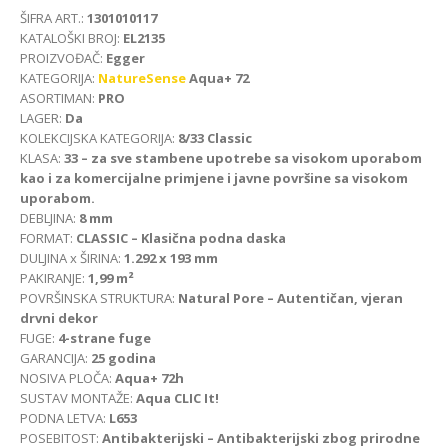
ŠIFRA ART.:
1301010117
KATALOŠKI BROJ:
EL2135
PROIZVOĐAČ:
Egger
KATEGORIJA:
NatureSense
Aqua+ 72
ASORTIMAN:
PRO
LAGER:
Da
KOLEKCIJSKA KATEGORIJA:
8/33 Classic
KLASA:
33 – za sve stambene upotrebe sa visokom uporabom
kao i za komercijalne primjene i javne površine sa visokom
uporabom.
DEBLJINA:
8 mm
FORMAT:
CLASSIC – Klasična podna daska
DULJINA x ŠIRINA:
1.292 x 193 mm
PAKIRANJE:
1,99 m²
POVRŠINSKA STRUKTURA:
Natural Pore – Autentičan, vjeran
drvni dekor
FUGE:
4-strane fuge
GARANCIJA:
25 godina
NOSIVA PLOČA:
Aqua+ 72h
SUSTAV MONTAŽE:
Aqua CLIC It!
PODNA LETVA:
L653
POSEBITOST:
Antibakterijski – Antibakterijski zbog prirodne