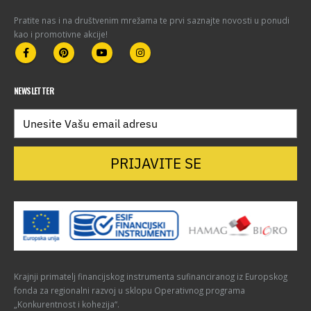
Pratite nas i na društvenim mrežama te prvi saznajte novosti u ponudi
kao i promotivne akcije!
NEWSLETTER
PRIJAVITE SE
Krajnji primatelj financijskog instrumenta sufinanciranog iz Europskog
fonda za regionalni razvoj u sklopu Operativnog programa
„Konkurentnost i kohezija“.