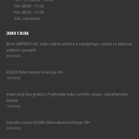
Čet: 08:00 - 17:00
Pet: 08:00 - 15:00
Sub: zatvoreno
ZADNJE S BLOGA
Blum AMPEROS AC: Kako sakriti utičnice u namještaju i riješiti se kablova
jednom zauvijek?
20/07/2026
EGGER Dekorativna kolekcija 26+
13/07/2026
Inspiracija bez granica: Pogledajte kako Lamello spaja i najzahtjevnije
kutove
12/05/2026
Zavirite u novu EGGER Dekorativnu kolekciju 26+
09/01/2026