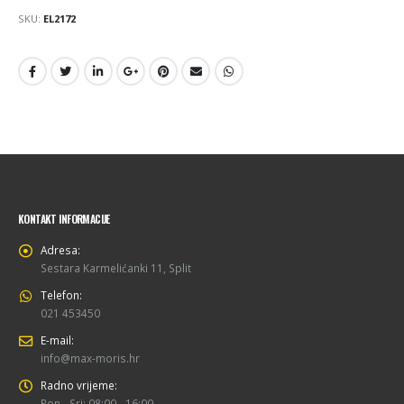
SKU:
EL2172
KONTAKT INFORMACIJE
Adresa:
Sestara Karmelićanki 11, Split
Telefon:
021 453450
E-mail:
info@max-moris.hr
Radno vrijeme:
Pon - Sri: 08:00 - 16:00