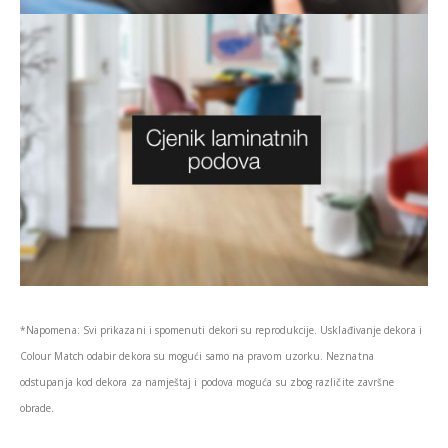
*Napomena: Svi prikazani i spomenuti dekori su reprodukcije. Usklađivanje dekora i
Colour Match odabir dekora su mogući samo na pravom uzorku. Neznatna
odstupanja kod dekora za namještaj i podova moguća su zbog različite završne
obrade.