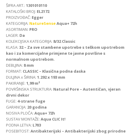
ŠIFRA ART.:
1301010110
KATALOŠKI BROJ:
EL2172
PROIZVOĐAČ:
Egger
KATEGORIJA:
NatureSense
Aqua+ 72h
ASORTIMAN:
PRO
LAGER:
Da
KOLEKCIJSKA KATEGORIJA:
8/32 Classic
KLASA:
32 – Za sve stambene upotrebe s teškom upotrebom
kao i za komercijalne primjene te javne površine s
normalnom upotrebom.
DEBLJINA:
8 mm
FORMAT:
CLASSIC – Klasična podna daska
DULJINA x ŠIRINA:
1.292 x 193 mm
PAKIRANJE:
1,99 m²
POVRŠINSKA STRUKTURA:
Natural Pore – Autentičan, vjeran
drvni dekor
FUGE:
4-strane fuge
GARANCIJA:
20 godina
NOSIVA PLOČA:
Aqua+ 72h
SUSTAV MONTAŽE:
Aqua CLIC It!
PODNA LETVA:
L703
POSEBITOST:
Antibakterijski – Antibakterijski zbog prirodne