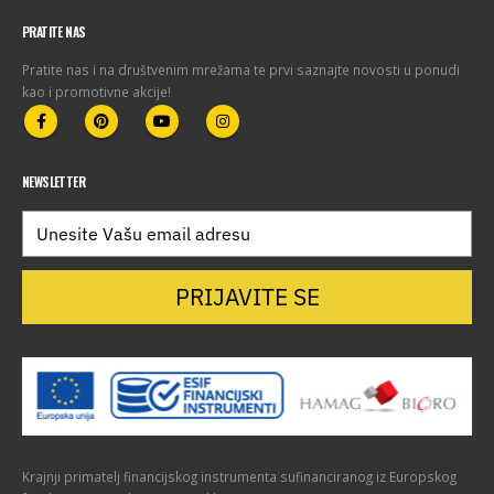
PRATITE NAS
Pratite nas i na društvenim mrežama te prvi saznajte novosti u ponudi
kao i promotivne akcije!
NEWSLETTER
PRIJAVITE SE
Krajnji primatelj financijskog instrumenta sufinanciranog iz Europskog