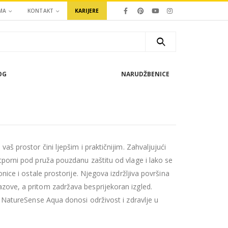
MA
KONTAKT
KARIJERE
OG
NARUDŽBENICE
aš prostor čini ljepšim i praktičnijim. Zahvaljujući
tporni pod pruža pouzdanu zaštitu od vlage i lako se
onice i ostale prostorije. Njegova izdržljiva površina
zove, a pritom zadržava besprijekoran izgled.
, NatureSense Aqua donosi održivost i zdravlje u