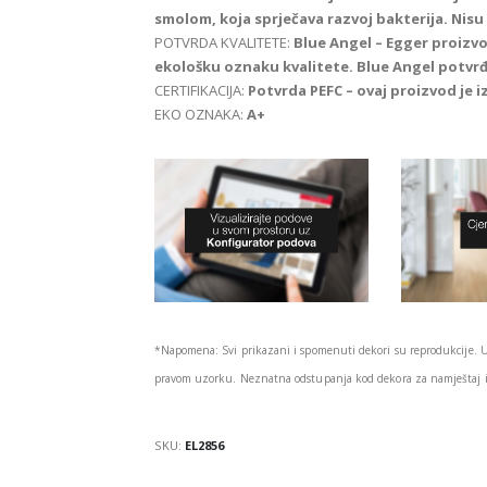
smolom, koja sprječava razvoj bakterija. Nis
POTVRDA KVALITETE:
Blue Angel – Egger proizvod
ekološku oznaku kvalitete. Blue Angel potvr
CERTIFIKACIJA:
Potvrda PEFC – ovaj proizvod je 
EKO OZNAKA:
A+
*Napomena: Svi prikazani i spomenuti dekori su reprodukcije. 
pravom uzorku. Neznatna odstupanja kod dekora za namještaj i 
SKU:
EL2856