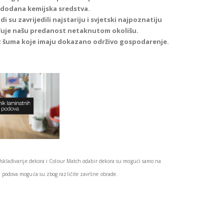
u dodana kemijska sredstva.
i su zavrijedili najstariju i svjetski najpoznatiju
đuje našu predanost netaknutom okolišu.
iz šuma koje imaju dokazano održivo gospodarenje.
Usklađivanje dekora i Colour Match odabir dekora su mogući samo na
podova moguća su zbog različite završne obrade.