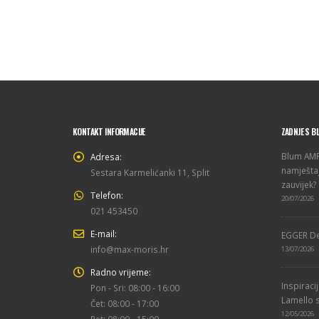
KONTAKT INFORMACIJE
ZADNJE S B
Blum AMPE
Adresa:
namještaj
Sestara Karmelićanki 11, Split
zauvijek?
Telefon:
20/07/2026
021 453450
E-mail:
EGGER De
info@max-moris.hr
13/07/2026
Radno vrijeme:
Inspiraci
Pon - Sri: 08:00 - 16:00
Lamello s
Čet: 08:00 - 17:00
12/05/2026
Pet: 08:00 - 15:00