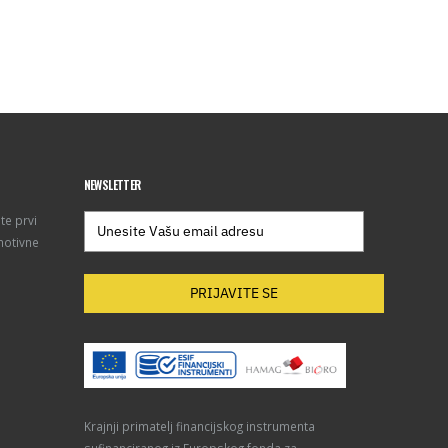
NEWSLETTER
te prvi
motivne
PRIJAVITE SE
Krajnji primatelj financijskog instrumenta