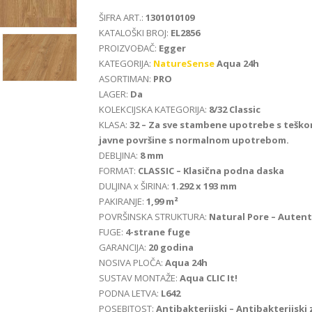
ŠIFRA ART.:
1301010109
KATALOŠKI BROJ:
EL2856
PROIZVOĐAČ:
Egger
KATEGORIJA:
NatureSense
Aqua 24h
ASORTIMAN:
PRO
LAGER:
Da
KOLEKCIJSKA KATEGORIJA:
8/32 Classic
KLASA:
32 – Za sve stambene upotrebe s teško
javne površine s normalnom upotrebom.
DEBLJINA:
8 mm
FORMAT:
CLASSIC – Klasična podna daska
DULJINA x ŠIRINA:
1.292 x 193 mm
PAKIRANJE:
1,99 m²
POVRŠINSKA STRUKTURA:
Natural Pore – Autent
FUGE:
4-strane fuge
GARANCIJA:
20 godina
NOSIVA PLOČA:
Aqua 24h
SUSTAV MONTAŽE:
Aqua CLIC It!
PODNA LETVA:
L642
POSEBITOST:
Antibakterijski – Antibakterijsk