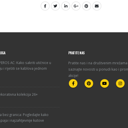
LOGA
PRATITE NAS
ROS AC: Kako sakriti utičnice u
Pratite nas i na društvenim mrežama 
u i riješiti se kablova jednom
saznajte novosti u ponudi kao i pro
akcije!
korativna kolekcija 26+
ja bez granica: Pogledajte kako
paja i najzahtjevnije kutove