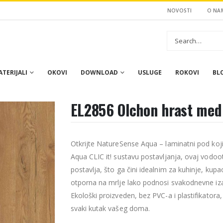
NOVOSTI
O NA
TERIJALI
OKOVI
DOWNLOAD
USLUGE
ROKOVI
BL
EL2856 Olchon hrast med
Otkrijte NatureSense Aqua – laminatni pod koji v
Aqua CLIC it! sustavu postavljanja, ovaj vodoo
postavlja, što ga čini idealnim za kuhinje, kupa
otporna na mrlje lako podnosi svakodnevne iza
Ekološki proizveden, bez PVC-a i plastifikatora
svaki kutak vašeg doma.