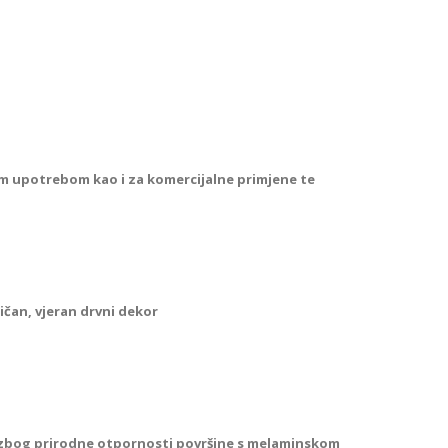
m upotrebom kao i za komercijalne primjene te
ičan, vjeran drvni dekor
i zbog prirodne otpornosti površine s melaminskom