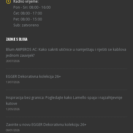
Radno vrijeme:
Pon - Sri: 08:00 - 16:00
Čet: 08:00 - 17:00
Pet: 08:00 - 15:00
Sub: zatvoreno
ZADNJE S BLOGA
Blum AMPEROS AC: Kako sakriti utičnice u namještaju i riješiti se kablova
jednom zauvijek?
20/07/2026
EGGER Dekorativna kolekcija 26+
13/07/2026
Inspiracija bez granica: Pogledajte kako Lamello spaja i najzahtjevnije
kutove
12/05/2026
Zavirite u novu EGGER Dekorativnu kolekciju 26+
09/01/2026