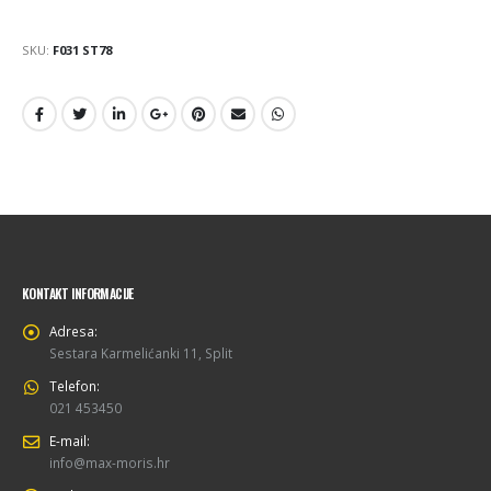
SKU:
F031 ST78
KONTAKT INFORMACIJE
Adresa:
Sestara Karmelićanki 11, Split
Telefon:
021 453450
E-mail:
info@max-moris.hr