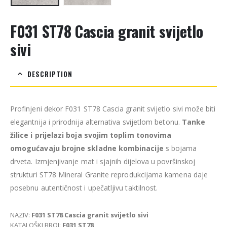
F031 ST78 Cascia granit svijetlo
sivi
DESCRIPTION
Profinjeni dekor F031 ST78 Cascia granit svijetlo sivi može biti
elegantnija i prirodnija alternativa svijetlom betonu.
Tanke
žilice i prijelazi boja svojim toplim tonovima
omogućavaju brojne skladne kombinacije
s bojama
drveta. Izmjenjivanje mat i sjajnih dijelova u površinskoj
strukturi ST78 Mineral Granite reprodukcijama kamena daje
posebnu autentičnost i upečatljivu taktilnost.
NAZIV:
F031 ST78 Cascia granit svijetlo sivi
KATALOŠKI BROJ:
F031 ST78