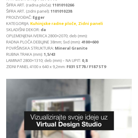
ŠIFRA ART. (radna ploča):
1101010266
ŠIFRA ART. (zidni panel):
1101010238
PROIZVOĐAČ:
Egger
KATEGORIJA:
Kuhinjske radne ploče,
Zidni paneli
SKLADIŠNI DEKOR:
da
OPLEMENJENA IVERICA 2800×2070; deb (mm):
RADNA PLOČA DEBLJINE 38mm; šxd (mm):
4100×600
POVRŠINSKA STRUKTURA:
Mineral Granite
RUBNA TRAKA (mm):
1,5/43
LAMINAT 2800×1310; deb (mm) – NA UPIT:
0,8
ZIDNI PANEL 4100 x 640 x 9,2mm:
F031 ST78 / F187 ST9