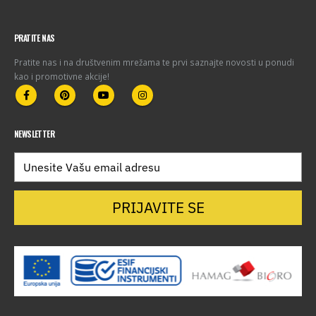
PRATITE NAS
Pratite nas i na društvenim mrežama te prvi saznajte novosti u ponudi
kao i promotivne akcije!
NEWSLETTER
PRIJAVITE SE