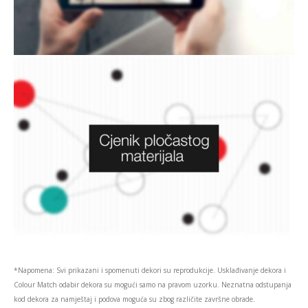
*Napomena: Svi prikazani i spomenuti dekori su reprodukcije. Usklađivanje dekora i
Colour Match odabir dekora su mogući samo na pravom uzorku. Neznatna odstupanja
kod dekora za namještaj i podova moguća su zbog različite završne obrade.