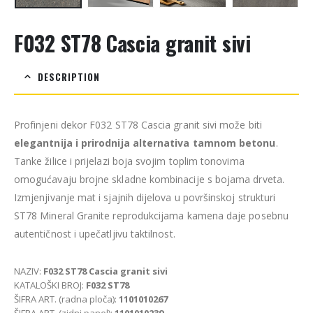
F032 ST78 Cascia granit sivi
DESCRIPTION
Profinjeni dekor F032 ST78 Cascia granit sivi može biti
elegantnija i prirodnija alternativa tamnom betonu
.
Tanke žilice i prijelazi boja svojim toplim tonovima
omogućavaju brojne skladne kombinacije s bojama drveta.
Izmjenjivanje mat i sjajnih dijelova u površinskoj strukturi
ST78 Mineral Granite reprodukcijama kamena daje posebnu
autentičnost i upečatljivu taktilnost.
NAZIV:
F032 ST78 Cascia granit sivi
KATALOŠKI BROJ:
F032 ST78
ŠIFRA ART. (radna ploča):
1101010267
ŠIFRA ART. (zidni panel):
1101010239