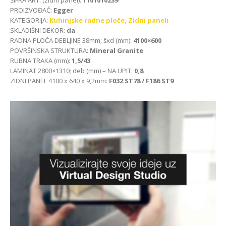
PROIZVOĐAČ:
Egger
KATEGORIJA:
Kuhinjske radne ploče,
Zidni paneli
SKLADIŠNI DEKOR:
da
RADNA PLOČA DEBLJINE 38mm; šxd (mm):
4100×600
POVRŠINSKA STRUKTURA:
Mineral Granite
RUBNA TRAKA (mm):
1,5/43
LAMINAT 2800×1310; deb (mm) – NA UPIT:
0,8
ZIDNI PANEL 4100 x 640 x 9,2mm:
F032 ST78 / F186 ST9