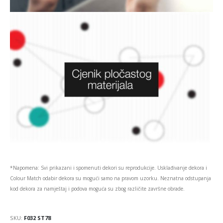
*Napomena: Svi prikazani i spomenuti dekori su reprodukcije. Usklađivanje dekora i
Colour Match odabir dekora su mogući samo na pravom uzorku. Neznatna odstupanja
kod dekora za namještaj i podova moguća su zbog različite završne obrade.
SKU:
F032 ST78