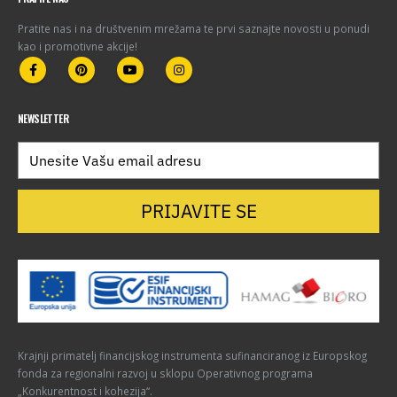
Pratite nas i na društvenim mrežama te prvi saznajte novosti u ponudi
kao i promotivne akcije!
NEWSLETTER
PRIJAVITE SE
Krajnji primatelj financijskog instrumenta sufinanciranog iz Europskog
fonda za regionalni razvoj u sklopu Operativnog programa
„Konkurentnost i kohezija“.