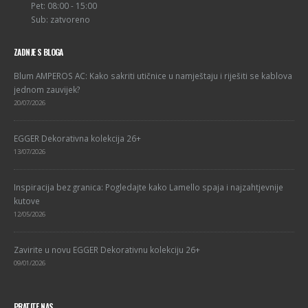
Pet: 08:00 - 15:00
Sub: zatvoreno
ZADNJE S BLOGA
Blum AMPEROS AC: Kako sakriti utičnice u namještaju i riješiti se kablova
jednom zauvijek?
20/07/2026
EGGER Dekorativna kolekcija 26+
13/07/2026
Inspiracija bez granica: Pogledajte kako Lamello spaja i najzahtjevnije
kutove
12/05/2026
Zavirite u novu EGGER Dekorativnu kolekciju 26+
09/01/2026
PRATITE NAS