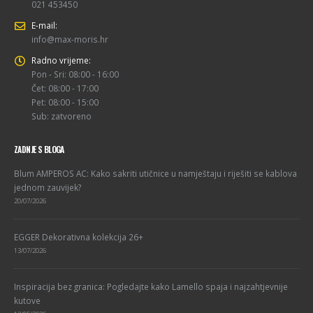
021 453450
E-mail:
info@max-moris.hr
Radno vrijeme:
Pon - Sri: 08:00 - 16:00
Čet: 08:00 - 17:00
Pet: 08:00 - 15:00
Sub: zatvoreno
ZADNJE S BLOGA
Blum AMPEROS AC: Kako sakriti utičnice u namještaju i riješiti se kablova
jednom zauvijek?
20/07/2026
EGGER Dekorativna kolekcija 26+
13/07/2026
Inspiracija bez granica: Pogledajte kako Lamello spaja i najzahtjevnije
kutove