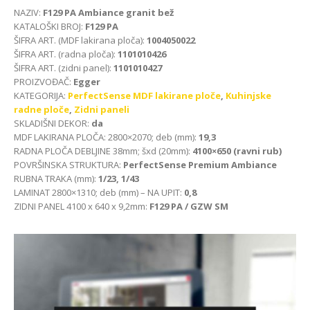
NAZIV:
F129 PA Ambiance granit bež
KATALOŠKI BROJ:
F129 PA
ŠIFRA ART. (MDF lakirana ploča):
1004050022
ŠIFRA ART. (radna ploča):
1101010426
ŠIFRA ART. (zidni panel):
1101010427
PROIZVOĐAČ:
Egger
KATEGORIJA:
PerfectSense MDF lakirane ploče
,
Kuhinjske
radne ploče
,
Zidni paneli
SKLADIŠNI DEKOR:
da
MDF LAKIRANA PLOČA: 2800×2070; deb (mm):
19,3
RADNA PLOČA DEBLJINE 38mm; šxd (20mm):
4100×650 (ravni rub)
POVRŠINSKA STRUKTURA:
PerfectSense Premium Ambiance
RUBNA TRAKA (mm):
1/23, 1/43
LAMINAT 2800×1310; deb (mm) – NA UPIT:
0,8
ZIDNI PANEL 4100 x 640 x 9,2mm:
F129 PA / GZW SM