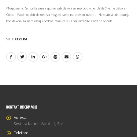
*Napomena: Svi prikazani i spomenuti dekori su reprodukcije. Usklađivanje dekora i
Colour Match odabir dekora su mogući samo na pravom uzorku. Neznatna odstupanja
kod dekora za namještaj i podova moguća su zbog različite završne obrade.
SKU:
F129 PA
KONTAKT INFORMACIJE
Adresa:
Sestara Karmelićanki 11, Split
Telefon: