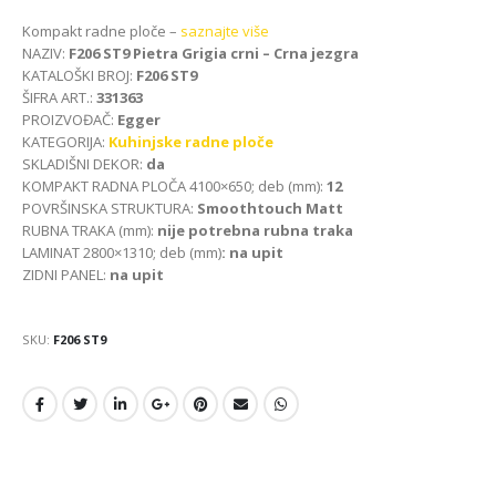
Kompakt radne ploče –
saznajte više
NAZIV:
F206 ST9 Pietra Grigia crni – Crna jezgra
KATALOŠKI BROJ:
F206 ST9
ŠIFRA ART.:
331363
PROIZVOĐAČ:
Egger
KATEGORIJA:
Kuhinjske radne ploče
SKLADIŠNI DEKOR:
da
KOMPAKT RADNA PLOČA 4100×650; deb (mm):
12
POVRŠINSKA STRUKTURA:
Smoothtouch Matt
RUBNA TRAKA (mm):
nije potrebna rubna traka
LAMINAT 2800×1310; deb (mm)
: na upit
ZIDNI PANEL:
na upit
SKU:
F206 ST9