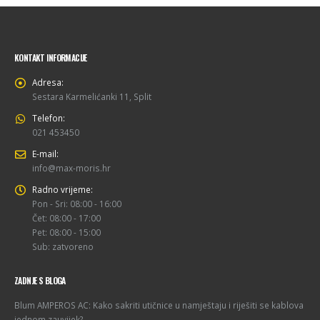
KONTAKT INFORMACIJE
Adresa:
Sestara Karmelićanki 11, Split
Telefon:
021 453450
E-mail:
info@max-moris.hr
Radno vrijeme:
Pon - Sri: 08:00 - 16:00
Čet: 08:00 - 17:00
Pet: 08:00 - 15:00
Sub: zatvoreno
ZADNJE S BLOGA
Blum AMPEROS AC: Kako sakriti utičnice u namještaju i riješiti se kablova
jednom zauvijek?