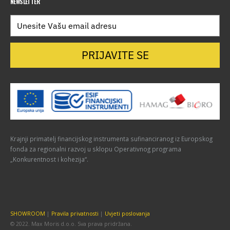
NEWSLETTER
PRIJAVITE SE
Krajnji primatelj financijskog instrumenta sufinanciranog iz Europskog
fonda za regionalni razvoj u sklopu Operativnog programa
„Konkurentnost i kohezija“.
SHOWROOM
|
Pravila privatnosti
|
Uvjeti poslovanja
© 2022. Max Moris d.o.o. Sva prava pridržana.