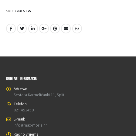
SKU:
F208 ST75
KONTAKT INFORMACIJE
Adresa:
Sestara Karmelićanki 11, Split
Telefon:
021 453450
E-mail:
info@max-moris.hr
Radno vrijeme: