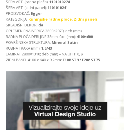
ŠIFRA ART. (radna ploča):
1101010274
ŠIFRA ART. (zidni panel):
1101010241
PROIZVOĐAČ:
Egger
KATEGORIJA:
Kuhinjske radne ploče,
Zidni paneli
SKLADIŠNI DEKOR:
da
OPLEMENJENA IVERICA 2800×2070; deb (mm):
RADNA PLOČA DEBLJINE 38mm; šxd (mm):
4100×600
POVRŠINSKA STRUKTURA:
Mineral Satin
RUBNA TRAKA (mm):
1,5/43
LAMINAT 2800×1310; deb (mm) – NA UPIT:
0,8
ZIDNI PANEL 4100 x 640 x 9,2mm:
F108 ST9 / F208 ST75