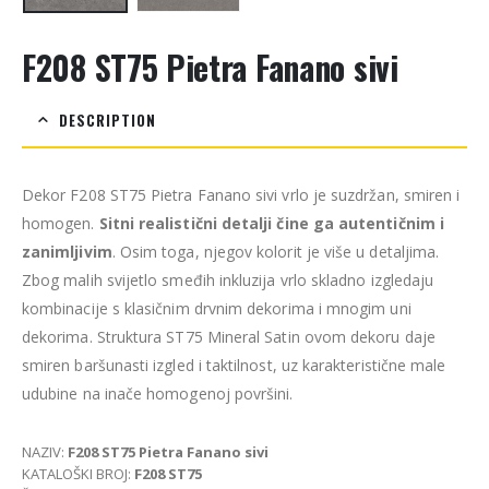
F208 ST75 Pietra Fanano sivi
DESCRIPTION
Dekor F208 ST75 Pietra Fanano sivi vrlo je suzdržan, smiren i
homogen.
Sitni realistični detalji čine ga autentičnim i
zanimljivim
. Osim toga, njegov kolorit je više u detaljima.
Zbog malih svijetlo smeđih inkluzija vrlo skladno izgledaju
kombinacije s klasičnim drvnim dekorima i mnogim uni
dekorima. Struktura ST75 Mineral Satin ovom dekoru daje
smiren baršunasti izgled i taktilnost, uz karakteristične male
udubine na inače homogenoj površini.
NAZIV:
F208 ST75 Pietra Fanano sivi
KATALOŠKI BROJ:
F208 ST75