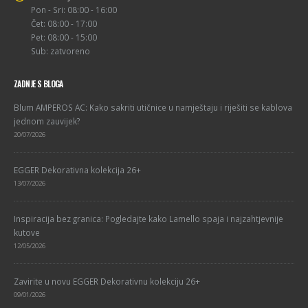
Pon - Sri: 08:00 - 16:00
Čet: 08:00 - 17:00
Pet: 08:00 - 15:00
Sub: zatvoreno
ZADNJE S BLOGA
Blum AMPEROS AC: Kako sakriti utičnice u namještaju i riješiti se kablova
jednom zauvijek?
20/07/2026
EGGER Dekorativna kolekcija 26+
13/07/2026
Inspiracija bez granica: Pogledajte kako Lamello spaja i najzahtjevnije
kutove
12/05/2026
Zavirite u novu EGGER Dekorativnu kolekciju 26+
09/01/2026