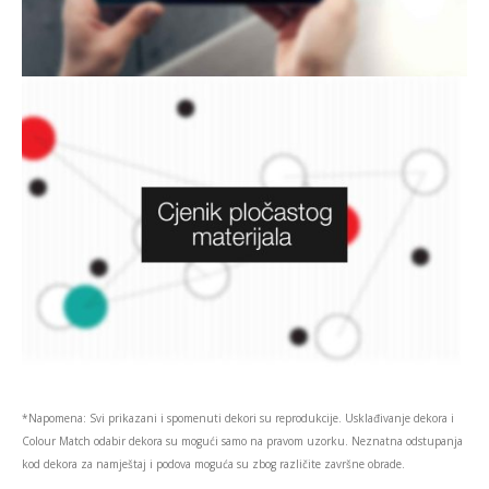
*Napomena: Svi prikazani i spomenuti dekori su reprodukcije. Usklađivanje dekora i
Colour Match odabir dekora su mogući samo na pravom uzorku. Neznatna odstupanja
kod dekora za namještaj i podova moguća su zbog različite završne obrade.