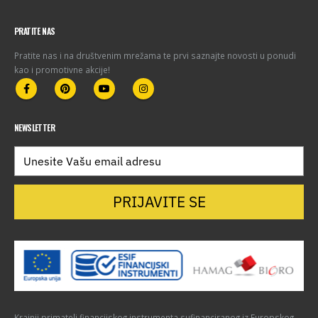
PRATITE NAS
Pratite nas i na društvenim mrežama te prvi saznajte novosti u ponudi
kao i promotivne akcije!
NEWSLETTER
PRIJAVITE SE
Krajnji primatelj financijskog instrumenta sufinanciranog iz Europskog