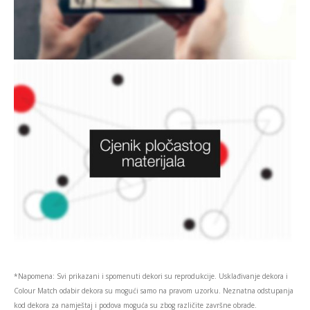
*Napomena: Svi prikazani i spomenuti dekori su reprodukcije. Usklađivanje dekora i
Colour Match odabir dekora su mogući samo na pravom uzorku. Neznatna odstupanja
kod dekora za namještaj i podova moguća su zbog različite završne obrade.