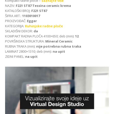
Kompakt radne ploče –
saznajte više
NAZIV:
F221 ST87 Tessina ceramic krema
KATALOŠKI BROJ:
F221 ST87
ŠIFRA ART.:
1103010017
PROIZVOĐAČ:
Egger
KATEGORIJA:
Kuhinjske radne ploče
SKLADIŠNI DEKOR:
da
KOMPAKT RADNA PLOČA 4100×650; deb (mm):
12
POVRŠINSKA STRUKTURA:
Mineral Ceramic
RUBNA TRAKA (mm):
nije potrebna rubna traka
LAMINAT 2800×1310; deb (mm)
: na upit
ZIDNI PANEL:
na upit