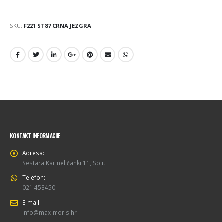
SKU:
F221 ST87 CRNA JEZGRA
KONTAKT INFORMACIJE
Adresa:
Sestara Karmelićanki 11, Split
Telefon:
021 453450
E-mail:
info@max-moris.hr