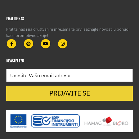
PRATITE NAS
Pratite nas i na društvenim mrežama te prvi saznajte novosti u ponudi
kao i promotivne akcije!
NEWSLETTER
PRIJAVITE SE