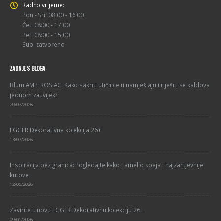
Radno vrijeme:
Pon - Sri: 08:00 - 16:00
Čet: 08:00 - 17:00
Pet: 08:00 - 15:00
Sub: zatvoreno
ZADNJE S BLOGA
Blum AMPEROS AC: Kako sakriti utičnice u namještaju i riješiti se kablova
jednom zauvijek?
20/07/2026
EGGER Dekorativna kolekcija 26+
13/07/2026
Inspiracija bez granica: Pogledajte kako Lamello spaja i najzahtjevnije
kutove
12/05/2026
Zavirite u novu EGGER Dekorativnu kolekciju 26+
09/01/2026