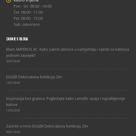
Pon - Sri: 08:00 - 16:00
Čet: 08:00 - 17:00
Pet: 08:00 - 15:00
Sub: zatvoreno
ZADNJE S BLOGA
Blum AMPEROS AC: Kako sakriti utičnice u namještaju i riješiti se kablova
jednom zauvijek?
20/07/2026
EGGER Dekorativna kolekcija 26+
13/07/2026
Inspiracija bez granica: Pogledajte kako Lamello spaja i najzahtjevnije
kutove
12/05/2026
Zavirite u novu EGGER Dekorativnu kolekciju 26+
09/01/2026