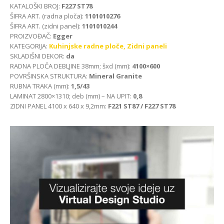
KATALOŠKI BROJ:
F227 ST78
ŠIFRA ART. (radna ploča):
1101010276
ŠIFRA ART. (zidni panel):
1101010244
PROIZVOĐAČ:
Egger
KATEGORIJA:
Kuhinjske radne ploče,
Zidni paneli
SKLADIŠNI DEKOR:
da
RADNA PLOČA DEBLJINE 38mm; šxd (mm):
4100×600
POVRŠINSKA STRUKTURA:
Mineral Granite
RUBNA TRAKA (mm):
1,5/43
LAMINAT 2800×1310; deb (mm) – NA UPIT:
0,8
ZIDNI PANEL 4100 x 640 x 9,2mm:
F221 ST87 / F227 ST78