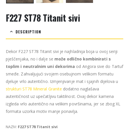
F227 ST78 Titanit sivi
DESCRIPTION
Dekor F227 ST78 Titanit sivi je najhladnija boja u ovoj seriji
pješčenjaka, no i dalje se
može odlično kombinirati s
toplim i neutralnim uni dekorima
od Angora sive do Tartuf
smeđe. Zahvaljujući svojem osebujnom velikom formatu
djeluje vrlo autentično. Izmjenjivanje mat i sjajnih dijelova u
strukturi
ST78 Mineral Granite
dodatno naglašava
autentičnost uz upečatljivu taktilnost. Ovaj dekor kamena
izgleda vrlo autentično na velikim površinama, jer se zbog XL
formata uzorka motiv manje ponavlja.
NAZIV:
F227 ST78 Titanit sivi