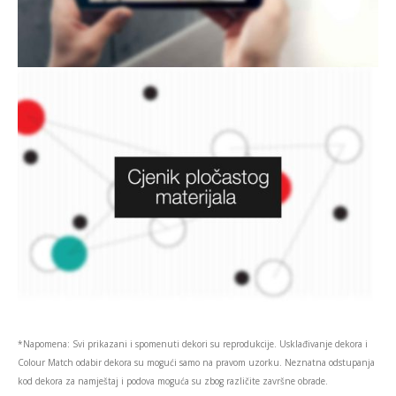
*Napomena: Svi prikazani i spomenuti dekori su reprodukcije. Usklađivanje dekora i
Colour Match odabir dekora su mogući samo na pravom uzorku. Neznatna odstupanja
kod dekora za namještaj i podova moguća su zbog različite završne obrade.