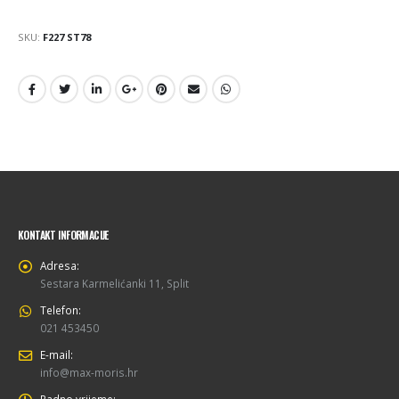
SKU:
F227 ST78
KONTAKT INFORMACIJE
Adresa:
Sestara Karmelićanki 11, Split
Telefon:
021 453450
E-mail:
info@max-moris.hr
Radno vrijeme: