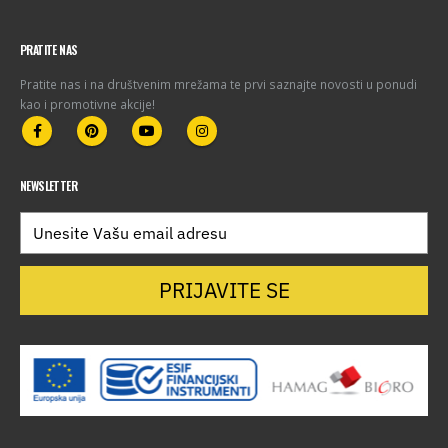
PRATITE NAS
Pratite nas i na društvenim mrežama te prvi saznajte novosti u ponudi
kao i promotivne akcije!
NEWSLETTER
PRIJAVITE SE