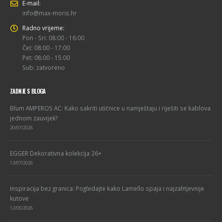
E-mail:
info@max-moris.hr
Radno vrijeme:
Pon - Sri: 08:00 - 16:00
Čet: 08:00 - 17:00
Pet: 08:00 - 15:00
Sub: zatvoreno
ZADNJE S BLOGA
Blum AMPEROS AC: Kako sakriti utičnice u namještaju i riješiti se kablova
jednom zauvijek?
20/07/2026
EGGER Dekorativna kolekcija 26+
13/07/2026
Inspiracija bez granica: Pogledajte kako Lamello spaja i najzahtjevnije
kutove
12/05/2026