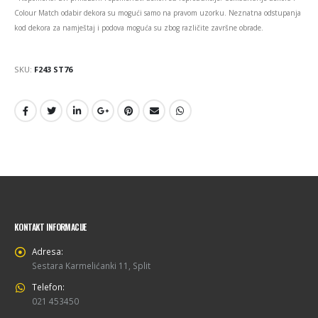
Colour Match odabir dekora su mogući samo na pravom uzorku. Neznatna odstupanja
kod dekora za namještaj i podova moguća su zbog različite završne obrade.
SKU:
F243 ST76
KONTAKT INFORMACIJE
Adresa:
Sestara Karmelićanki 11, Split
Telefon:
021 453450