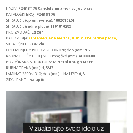
NAZIV:
F243 ST76 Candela mramor svijetlo sivi
KATALOŠKI BROJ:
F243 ST76
ŠIFRA ART. (oplem. iverica):
1002010261
ŠIFRA ART. (radna ploča):
1101010283
PROIZVOĐAČ:
Egger
KATEGORIJA:
Oplemenjena iverica,
Kuhinjske radne ploče,
SKLADIŠNI DEKOR:
da
OPLEMENJENA IVERICA 2800×2070; deb (mm):
18
RADNA PLOČA DEBLJINE 38mm; šxd (mm):
4100×600
POVRŠINSKA STRUKTURA:
Mineral Rough Matt
RUBNA TRAKA (mm):
1,5/43
LAMINAT 2800×1310; deb (mm) – NA UPIT:
0,8
ZIDNI PANEL:
na upit