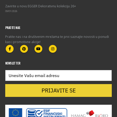
Zavirite u novu EGGER Dekorativnu kolekciju 26+
09/01/2026
PRATITE NAS
Pratite nas i na društvenim mrežama te prvi saznajte novosti u ponudi
kao i promotivne akcije!
NEWSLETTER
PRIJAVITE SE