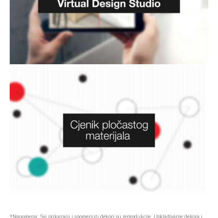
*Napomena: Svi prikazani i spomenuti dekori su reprodukcije. Usklađivanje dekora i