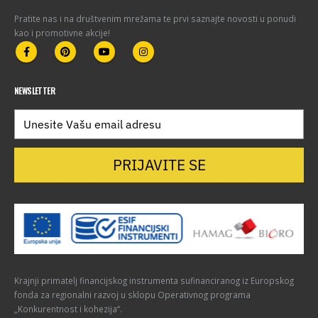
Pratite nas i na društvenim mrežama te prvi saznajte novosti u ponudi
kao i promotivne akcije!
NEWSLETTER
PRIJAVITE SE
Krajnji primatelj financijskog instrumenta sufinanciranog iz Europskog
fonda za regionalni razvoj u sklopu Operativnog programa
„Konkurentnost i kohezija“.