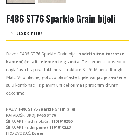
F486 ST76 Sparkle Grain bijeli
DESCRIPTION
Dekor F486 ST76 Sparkle Grain bijeli
sadrži sitne terrazzo
kamenčiće, ali i elemente granita
. Te elemente posebno
naglašava hrapava taktilnost strukture ST76 Mineral Rough
Matt. Vrlo hladne, gotovo plavičaste bijele varijacije savršene
su u kombinaciji s plavim uni dekorima i prirodnim drvnim
dekorima.
NAZIV:
F486 ST76 Sparkle Grain bijeli
KATALOŠKI BROJ:
F486 ST76
ŠIFRA ART. (radna ploča):
1101010286
ŠIFRA ART. (zidni panel):
1101010223
PROIZVOĐAČ:
Egger