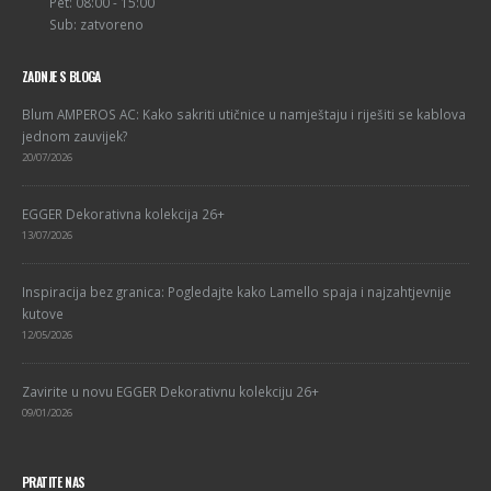
Pet: 08:00 - 15:00
Sub: zatvoreno
ZADNJE S BLOGA
Blum AMPEROS AC: Kako sakriti utičnice u namještaju i riješiti se kablova
jednom zauvijek?
20/07/2026
EGGER Dekorativna kolekcija 26+
13/07/2026
Inspiracija bez granica: Pogledajte kako Lamello spaja i najzahtjevnije
kutove
12/05/2026
Zavirite u novu EGGER Dekorativnu kolekciju 26+
09/01/2026
PRATITE NAS