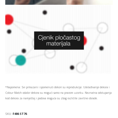
*Napomena: Svi prikazani i spomenuti dekori su reprodukcije. Usklađivanje dekora i
Colour Match odabir dekora su mogući samo na pravom uzorku. Neznatna odstupanja
kod dekora za namještaj i podova moguća su zbog različite završne obrade.
SKU:
F486 ST76