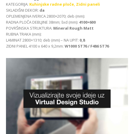
KATEGORIJA:
Kuhinjske radne ploče,
Zidni paneli
SKLADIŠNI DEKOR:
da
OPLEMENJENA IVERICA 2800×2070; deb (mm):
RADNA PLOČA DEBLJINE 38mm; šxd (mm):
4100×600
POVRŠINSKA STRUKTURA:
Mineral Rough Matt
RUBNA TRAKA (mm):
LAMINAT 2800×1310; deb (mm) – NA UPIT:
0,8
ZIDNI PANEL 4100 x 640 x 9,2mm:
W1000 ST76 / F486 ST76