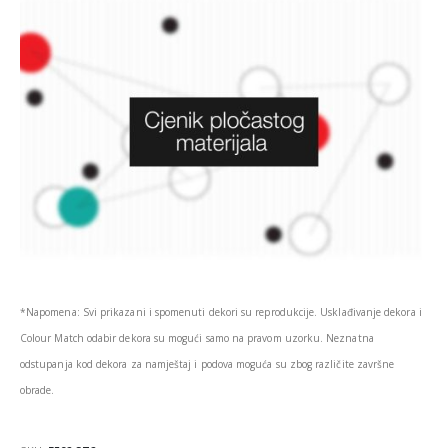
*Napomena: Svi prikazani i spomenuti dekori su reprodukcije. Usklađivanje dekora i
Colour Match odabir dekora su mogući samo na pravom uzorku. Neznatna
odstupanja kod dekora za namještaj i podova moguća su zbog različite završne
obrade.