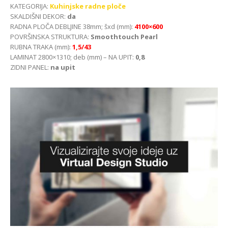
KATEGORIJA:
Kuhinjske radne ploče
SKALDIŠNI DEKOR:
da
RADNA PLOČA DEBLJINE 38mm; šxd (mm):
4100×600
POVRŠINSKA STRUKTURA:
Smoothtouch Pearl
RUBNA TRAKA (mm):
1,5/43
LAMINAT 2800×1310; deb (mm) – NA UPIT:
0,8
ZIDNI PANEL:
na upit