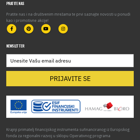
PRATITE NAS
Pratite nas i na društvenim mrežama te prvi saznajte novosti u ponudi
kao i promotivne akcije!
NEWSLETTER
PRIJAVITE SE
Krajnji primatelj financijskog instrumenta sufinanciranog iz Europskog
fonda za regionalni razvoj u sklopu Operativnog programa