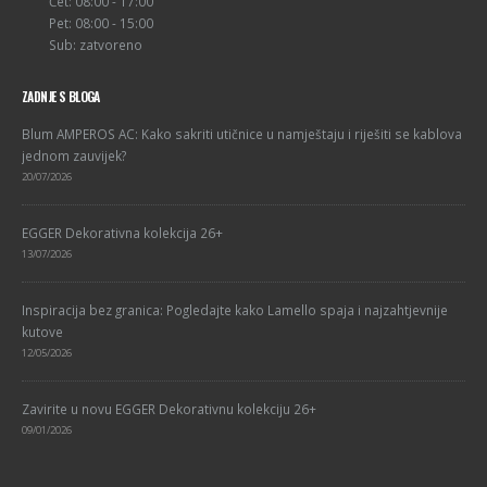
Čet: 08:00 - 17:00
Pet: 08:00 - 15:00
Sub: zatvoreno
ZADNJE S BLOGA
Blum AMPEROS AC: Kako sakriti utičnice u namještaju i riješiti se kablova
jednom zauvijek?
20/07/2026
EGGER Dekorativna kolekcija 26+
13/07/2026
Inspiracija bez granica: Pogledajte kako Lamello spaja i najzahtjevnije
kutove
12/05/2026
Zavirite u novu EGGER Dekorativnu kolekciju 26+
09/01/2026