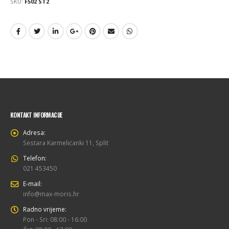
SKU:
F502 ST2
KONTAKT INFORMACIJE
Adresa:
Sestara Karmelićanki 11, Split
Telefon:
021 453450
E-mail:
info@max-moris.hr
Radno vrijeme:
Pon - Sri: 08:00 - 16:00