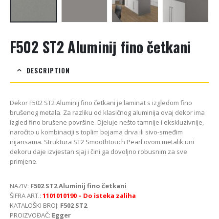
F502 ST2 Aluminij fino četkani
DESCRIPTION
Dekor F502 ST2 Aluminij fino četkani je laminat s izgledom fino
brušenog metala. Za razliku od klasičnog aluminija ovaj dekor ima
izgled fino brušene površine. Djeluje nešto tamnije i ekskluzivnije,
naročito u kombinaciji s toplim bojama drva ili sivo-smeđim
nijansama. Struktura ST2 Smoothtouch Pearl ovom metalik uni
dekoru daje izvjestan sjaj i čini ga dovoljno robusnim za sve
primjene.
NAZIV:
F502 ST2 Aluminij fino četkani
ŠIFRA ART.:
1101010190
– Do isteka zaliha
KATALOŠKI BROJ:
F502 ST2
PROIZVOĐAČ:
Egger