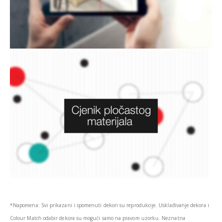
*Napomena: Svi prikazani i spomenuti dekori su reprodukcije. Usklađivanje dekora i
Colour Match odabir dekora su mogući samo na pravom uzorku. Neznatna