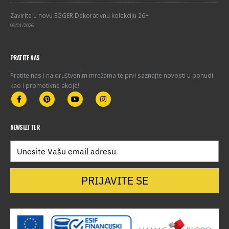
Zavirite u novu EGGER Dekorativnu kolekciju 26+
09/01/2026
PRATITE NAS
Pratite nas i na društvenim mrežama te prvi saznajte novosti u ponudi
kao i promotivne akcije!
NEWSLETTER
PRIJAVITE SE