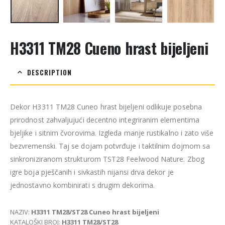
H3311 TM28 Cueno hrast bijeljeni
DESCRIPTION
Dekor H3311 TM28 Cuneo hrast bijeljeni odlikuje posebna
prirodnost zahvaljujući decentno integriranim elementima
bjeljike i sitnim čvorovima. Izgleda manje rustikalno i zato više
bezvremenski. Taj se dojam potvrđuje i taktilnim dojmom sa
sinkroniziranom strukturom TST28 Feelwood Nature. Zbog
igre boja pješčanih i sivkastih nijansi drva dekor je
jednostavno kombinirati s drugim dekorima.
NAZIV:
H3311
TM28/ST28 Cuneo hrast bijeljeni
KATALOŠKI BROJ:
H3311
TM28/ST28