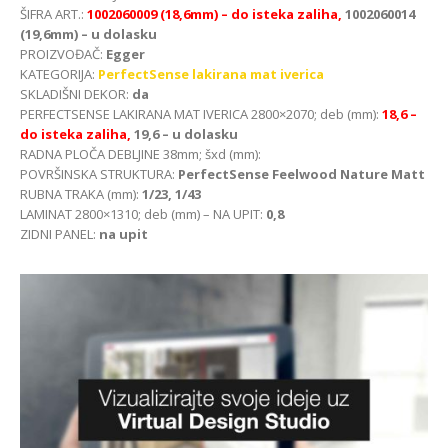
ŠIFRA ART.:
1002060009
(18,6mm) – do isteka zaliha,
1002060014
(19,6mm) – u dolasku
PROIZVOĐAČ:
Egger
KATEGORIJA:
PerfectSense lakirana mat iverica
SKLADIŠNI DEKOR:
da
PERFECTSENSE LAKIRANA MAT IVERICA 2800×2070; deb (mm):
18,6 –
do isteka zaliha,
19,6 – u dolasku
RADNA PLOČA DEBLJINE 38mm; šxd (mm):
POVRŠINSKA STRUKTURA:
PerfectSense Feelwood Nature Matt
RUBNA TRAKA (mm):
1/23, 1/43
LAMINAT 2800×1310; deb (mm) – NA UPIT:
0,8
ZIDNI PANEL:
na upit