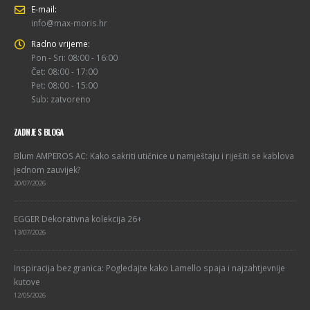
E-mail:
info@max-moris.hr
Radno vrijeme:
Pon - Sri: 08:00 - 16:00
Čet: 08:00 - 17:00
Pet: 08:00 - 15:00
Sub: zatvoreno
ZADNJE S BLOGA
Blum AMPEROS AC: Kako sakriti utičnice u namještaju i riješiti se kablova
jednom zauvijek?
20/07/2026
EGGER Dekorativna kolekcija 26+
13/07/2026
Inspiracija bez granica: Pogledajte kako Lamello spaja i najzahtjevnije
kutove
12/05/2026