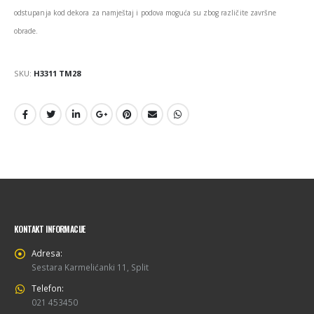
odstupanja kod dekora za namještaj i podova moguća su zbog različite završne
obrade.
SKU:
H3311 TM28
KONTAKT INFORMACIJE
Adresa:
Sestara Karmelićanki 11, Split
Telefon:
021 453450