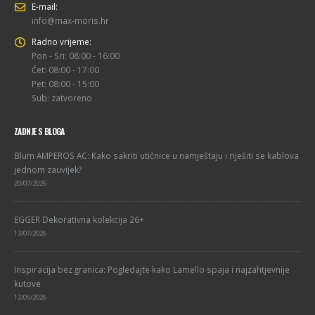
E-mail:
info@max-moris.hr
Radno vrijeme:
Pon - Sri: 08:00 - 16:00
Čet: 08:00 - 17:00
Pet: 08:00 - 15:00
Sub: zatvoreno
ZADNJE S BLOGA
Blum AMPEROS AC: Kako sakriti utičnice u namještaju i riješiti se kablova
jednom zauvijek?
20/07/2026
EGGER Dekorativna kolekcija 26+
13/07/2026
Inspiracija bez granica: Pogledajte kako Lamello spaja i najzahtjevnije
kutove
12/05/2026