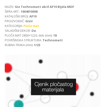
NAZIV:
Giz Technomatt akril AF10 Bijela MDF
ŠIFRA ART.:
1004010008
KATALOŠKI BROJ:
AF10
PROIZVOĐAČ:
Gizir
KATEGORIJA:
Ploče mat
SKLADIŠNI DEKOR:
Da
PLOČA MAT 2800×1220; deb (mm):
18
POVRŠINSKA STRUKTURA:
Technomatt
RUBNA TRAKA (mm):
1/23