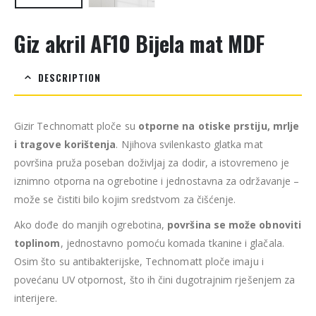
Giz akril AF10 Bijela mat MDF
DESCRIPTION
Gizir Technomatt ploče su
otporne na otiske prstiju, mrlje
i tragove korištenja
. Njihova svilenkasto glatka mat
površina pruža poseban doživljaj za dodir, a istovremeno je
iznimno otporna na ogrebotine i jednostavna za održavanje –
može se čistiti bilo kojim sredstvom za čišćenje.
Ako dođe do manjih ogrebotina,
površina se može obnoviti
toplinom
, jednostavno pomoću komada tkanine i glačala.
Osim što su antibakterijske, Technomatt ploče imaju i
povećanu UV otpornost, što ih čini dugotrajnim rješenjem za
interijere.