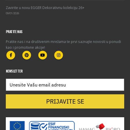
Zavirite u novu EGGER Dekorativnu kolekciju 26+
09/01/2026
PRATITE NAS
Pratite nas i na društvenim mrežama te prvi saznajte novosti u ponudi
kao i promotivne akcije!
NEWSLETTER
PRIJAVITE SE