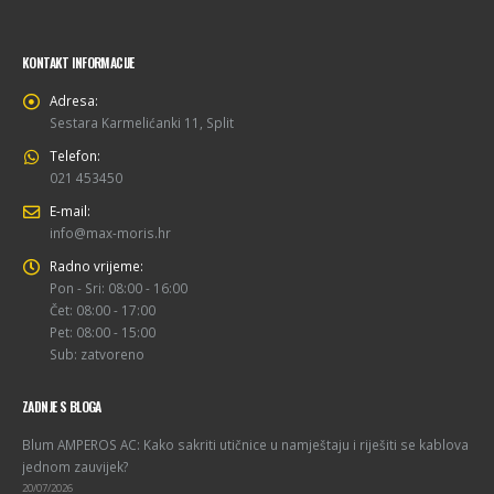
KONTAKT INFORMACIJE
Adresa:
Sestara Karmelićanki 11, Split
Telefon:
021 453450
E-mail:
info@max-moris.hr
Radno vrijeme:
Pon - Sri: 08:00 - 16:00
Čet: 08:00 - 17:00
Pet: 08:00 - 15:00
Sub: zatvoreno
ZADNJE S BLOGA
Blum AMPEROS AC: Kako sakriti utičnice u namještaju i riješiti se kablova
jednom zauvijek?
20/07/2026