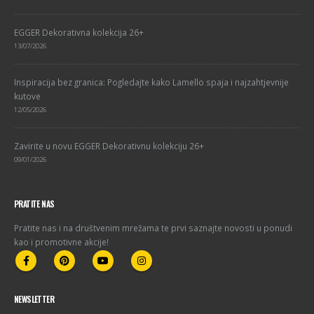
EGGER Dekorativna kolekcija 26+
13/07/2026
Inspiracija bez granica: Pogledajte kako Lamello spaja i najzahtjevnije
kutove
12/05/2026
Zavirite u novu EGGER Dekorativnu kolekciju 26+
09/01/2026
PRATITE NAS
Pratite nas i na društvenim mrežama te prvi saznajte novosti u ponudi
kao i promotivne akcije!
NEWSLETTER