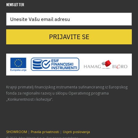
NEWSLETTER
PRIJAVITE SE
Krajnji primatelj financijskog instrumenta sufinanciranog iz Europskog
fonda za regionalni razvoj u sklopu Operativnog programa
„Konkurentnost i kohezija“.
SHOWROOM
|
Pravila privatnosti
|
Uvjeti poslovanja
© 2022. Max Moris d.o.o. Sva prava pridržana.