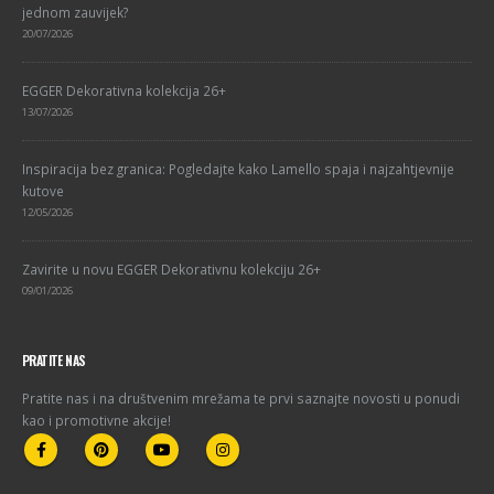
jednom zauvijek?
20/07/2026
EGGER Dekorativna kolekcija 26+
13/07/2026
Inspiracija bez granica: Pogledajte kako Lamello spaja i najzahtjevnije
kutove
12/05/2026
Zavirite u novu EGGER Dekorativnu kolekciju 26+
09/01/2026
PRATITE NAS
Pratite nas i na društvenim mrežama te prvi saznajte novosti u ponudi
kao i promotivne akcije!