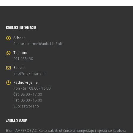
KONTAKT INFORMACIJE
Adresa:
Sestara Karmelićanki 11, Split
Telefon:
021 453450
E-mail:
info@max-moris.hr
Radno vrijeme:
Pon - Sri: 08:00 - 16:00
Čet: 08:00 - 17:00
Pet: 08:00 - 15:00
Sub: zatvoreno
ZADNJE S BLOGA
Blum AMPEROS AC: Kako sakriti utičnice u namještaju i riješiti se kablova