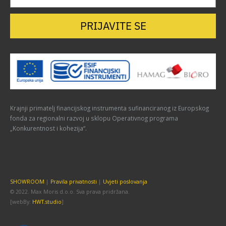
PRIJAVITE SE
Krajnji primatelj financijskog instrumenta sufinanciranog iz Europskog
fonda za regionalni razvoj u sklopu Operativnog programa
„Konkurentnost i kohezija“.
SHOWROOM
|
Pravila privatnosti
|
Uvjeti poslovanja
© 2022. Max Moris d.o.o. Sva prava pridržana.
[webBy:
HWT.studio
]