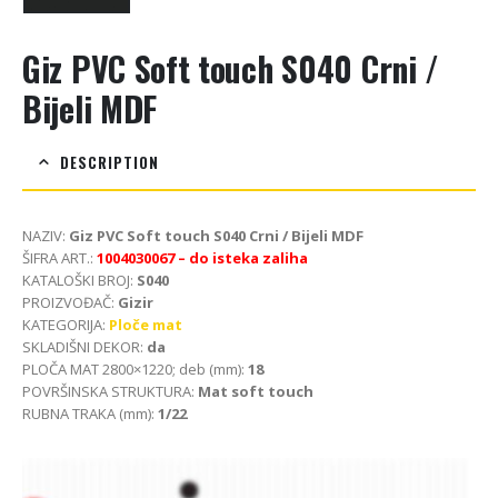
Giz PVC Soft touch S040 Crni /
Bijeli MDF
DESCRIPTION
NAZIV:
Giz PVC Soft touch S040 Crni / Bijeli MDF
ŠIFRA ART.:
1004030067 – do isteka zaliha
KATALOŠKI BROJ:
S040
PROIZVOĐAČ:
Gizir
KATEGORIJA:
Ploče mat
SKLADIŠNI DEKOR:
da
PLOČA MAT 2800×1220; deb (mm):
18
POVRŠINSKA STRUKTURA:
Mat soft touch
RUBNA TRAKA (mm):
1/22