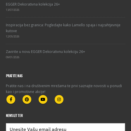
EGGER Dekorativna kolekcija 26+
13/07/2026
Inspiracija bez granica: Pogledajte kako Lamello spaja i najzahtjevnije
kutove
12/05/2026
Zavirite u novu EGGER Dekorativnu kolekciju 26+
09/01/2026
PRATITE NAS
Pratite nas i na društvenim mrežama te prvi saznajte novosti u ponudi
kao i promotivne akcije!
NEWSLETTER