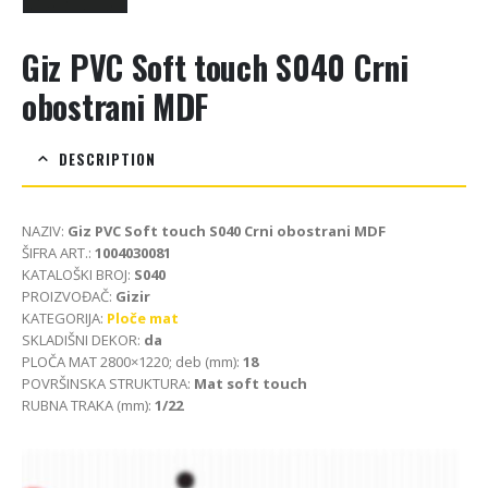
Giz PVC Soft touch S040 Crni
obostrani MDF
DESCRIPTION
NAZIV:
Giz PVC Soft touch S040 Crni obostrani MDF
ŠIFRA ART.:
1004030081
KATALOŠKI BROJ:
S040
PROIZVOĐAČ:
Gizir
KATEGORIJA:
Ploče mat
SKLADIŠNI DEKOR:
da
PLOČA MAT 2800×1220; deb (mm):
18
POVRŠINSKA STRUKTURA:
Mat soft touch
RUBNA TRAKA (mm):
1/22