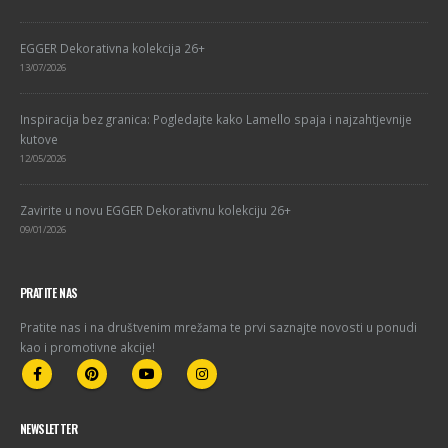
EGGER Dekorativna kolekcija 26+
13/07/2026
Inspiracija bez granica: Pogledajte kako Lamello spaja i najzahtjevnije
kutove
12/05/2026
Zavirite u novu EGGER Dekorativnu kolekciju 26+
09/01/2026
PRATITE NAS
Pratite nas i na društvenim mrežama te prvi saznajte novosti u ponudi
kao i promotivne akcije!
NEWSLETTER