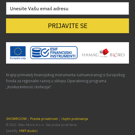
PRIJAVITE SE
Krajnji primatelj financijskog instrumenta sufinanciranog iz Europskog
fonda za regionalni razvoj u sklopu Operativnog programa
„Konkurentnost i kohezija“.
SHOWROOM
|
Pravila privatnosti
|
Uvjeti poslovanja
© 2022. Max Moris d.o.o. Sva prava pridržana.
[webBy:
HWT.studio
]