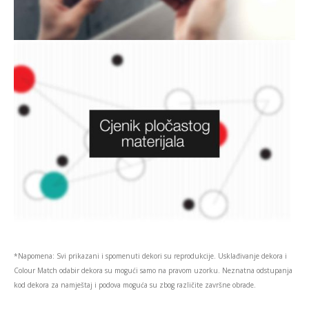
*Napomena: Svi prikazani i spomenuti dekori su reprodukcije. Usklađivanje dekora i
Colour Match odabir dekora su mogući samo na pravom uzorku. Neznatna odstupanja
kod dekora za namještaj i podova moguća su zbog različite završne obrade.