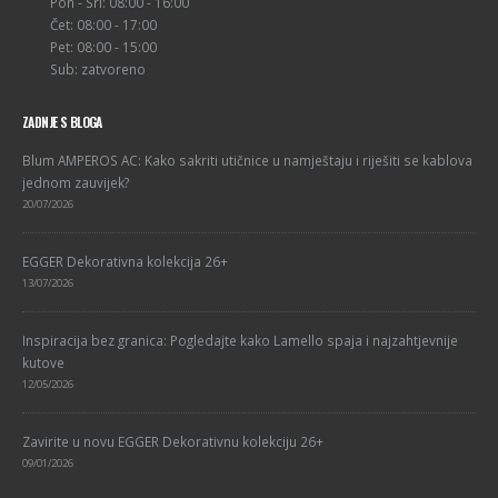
Pon - Sri: 08:00 - 16:00
Čet: 08:00 - 17:00
Pet: 08:00 - 15:00
Sub: zatvoreno
ZADNJE S BLOGA
Blum AMPEROS AC: Kako sakriti utičnice u namještaju i riješiti se kablova
jednom zauvijek?
20/07/2026
EGGER Dekorativna kolekcija 26+
13/07/2026
Inspiracija bez granica: Pogledajte kako Lamello spaja i najzahtjevnije
kutove
12/05/2026
Zavirite u novu EGGER Dekorativnu kolekciju 26+
09/01/2026