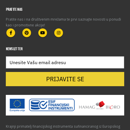
PRATITE NAS
Pratite nas i na društvenim mrežama te prvi saznajte novosti u ponudi
kao i promotivne akcije!
NEWSLETTER
PRIJAVITE SE
Krajnji primatelj financijskog instrumenta sufinanciranog iz Europskog