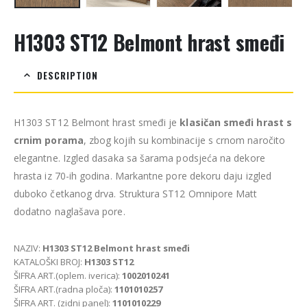
H1303 ST12 Belmont hrast smeđi
DESCRIPTION
H1303 ST12 Belmont hrast smeđi je
klasičan smeđi hrast s
crnim porama
, zbog kojih su kombinacije s crnom naročito
elegantne. Izgled dasaka sa šarama podsjeća na dekore
hrasta iz 70-ih godina. Markantne pore dekoru daju izgled
duboko četkanog drva. Struktura ST12 Omnipore Matt
dodatno naglašava pore.
NAZIV:
H1303 ST12 Belmont hrast smeđi
KATALOŠKI BROJ:
H1303 ST12
ŠIFRA ART.(oplem. iverica):
1002010241
ŠIFRA ART.(radna ploča):
1101010257
ŠIFRA ART. (zidni panel):
1101010229