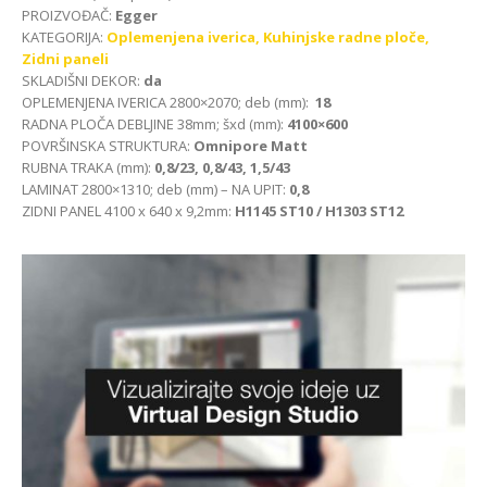
PROIZVOĐAČ:
Egger
KATEGORIJA:
Oplemenjena iverica,
Kuhinjske radne ploče,
Zidni paneli
SKLADIŠNI DEKOR:
da
OPLEMENJENA IVERICA 2800×2070; deb (mm):
18
RADNA PLOČA DEBLJINE 38mm; šxd (mm):
4100×600
POVRŠINSKA STRUKTURA:
Omnipore Matt
RUBNA TRAKA (mm):
0,8/23, 0,8/43, 1,5/43
LAMINAT 2800×1310; deb (mm) – NA UPIT:
0,8
ZIDNI PANEL 4100 x 640 x 9,2mm:
H1145 ST10 / H1303 ST12