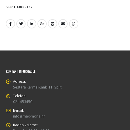
SKU:
H1303 ST12
KONTAKT INFORMACIJE
Adresa:
Sestara Karmelićanki 11, Split
Telefon:
021 453450
E-mail:
info@max-moris.hr
Radno vrijeme: