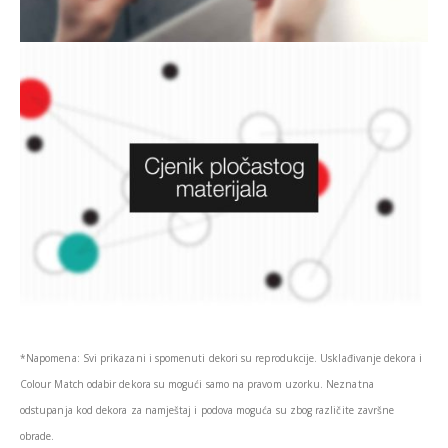
*Napomena: Svi prikazani i spomenuti dekori su reprodukcije. Usklađivanje dekora i
Colour Match odabir dekora su mogući samo na pravom uzorku. Neznatna
odstupanja kod dekora za namještaj i podova moguća su zbog različite završne
obrade.