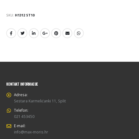
SKU:
H1312 ST10
KONTAKT INFORMACIJE
Adresa:
Sestara Karmelićanki 11, Split
Telefon:
021 453450
E-mail:
info@max-moris.hr