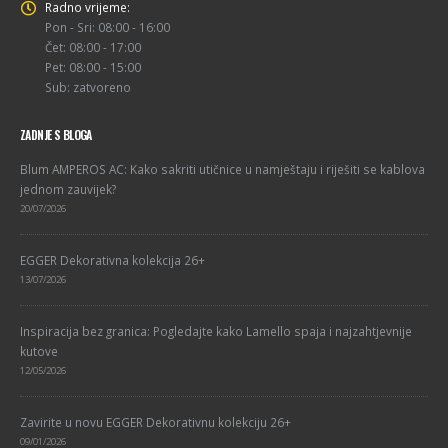
Radno vrijeme:
Pon - Sri: 08:00 - 16:00
Čet: 08:00 - 17:00
Pet: 08:00 - 15:00
Sub: zatvoreno
ZADNJE S BLOGA
Blum AMPEROS AC: Kako sakriti utičnice u namještaju i riješiti se kablova
jednom zauvijek?
20/07/2026
EGGER Dekorativna kolekcija 26+
13/07/2026
Inspiracija bez granica: Pogledajte kako Lamello spaja i najzahtjevnije
kutove
12/05/2026
Zavirite u novu EGGER Dekorativnu kolekciju 26+
09/01/2026