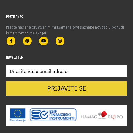
PRATITE NAS
Pratite nas i na društvenim mrežama te prvi saznajte novosti u ponudi
kao i promotivne akcije!
NEWSLETTER
PRIJAVITE SE