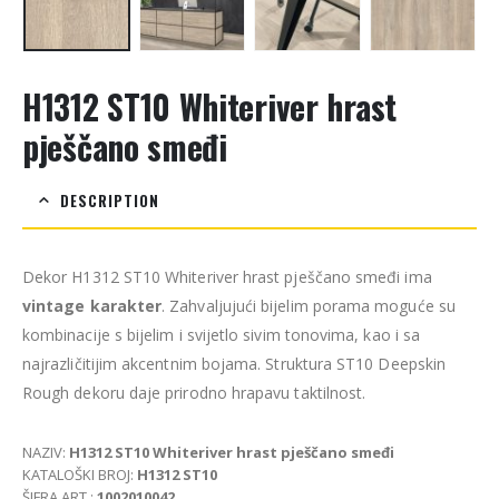
H1312 ST10 Whiteriver hrast
pješčano smeđi
DESCRIPTION
Dekor H1312 ST10 Whiteriver hrast pješčano smeđi ima
vintage karakter
. Zahvaljujući bijelim porama moguće su
kombinacije s bijelim i svijetlo sivim tonovima, kao i sa
najrazličitijim akcentnim bojama. Struktura ST10 Deepskin
Rough dekoru daje prirodno hrapavu taktilnost.
NAZIV:
H1312 ST10 Whiteriver hrast pješčano smeđi
KATALOŠKI BROJ:
H1312 ST10
ŠIFRA ART.:
1002010042