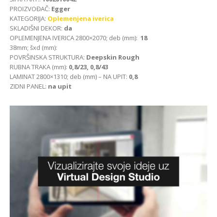
PROIZVOĐAČ:
Egger
KATEGORIJA:
Oplemenjena iverica
SKLADIŠNI DEKOR:
da
OPLEMENJENA IVERICA 2800×2070; deb (mm):
18
38mm; šxd (mm):
POVRŠINSKA STRUKTURA:
Deepskin Rough
RUBNA TRAKA (mm):
0,8/23, 0,8/43
LAMINAT 2800×1310; deb (mm) – NA UPIT:
0,8
ZIDNI PANEL:
na upit