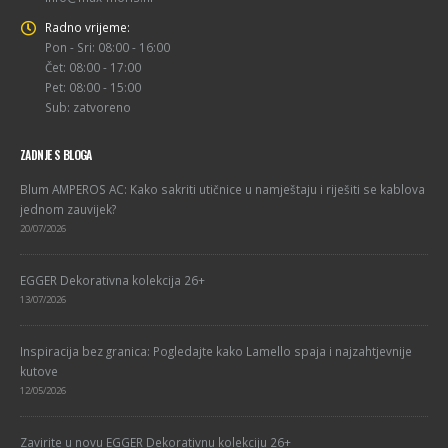
Radno vrijeme:
Pon - Sri: 08:00 - 16:00
Čet: 08:00 - 17:00
Pet: 08:00 - 15:00
Sub: zatvoreno
ZADNJE S BLOGA
Blum AMPEROS AC: Kako sakriti utičnice u namještaju i riješiti se kablova
jednom zauvijek?
20/07/2026
EGGER Dekorativna kolekcija 26+
13/07/2026
Inspiracija bez granica: Pogledajte kako Lamello spaja i najzahtjevnije
kutove
12/05/2026
Zavirite u novu EGGER Dekorativnu kolekciju 26+