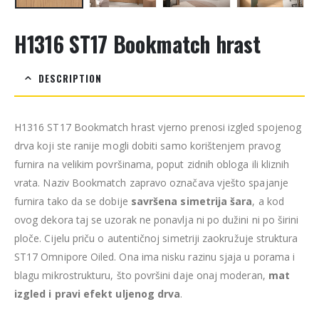
H1316 ST17 Bookmatch hrast
DESCRIPTION
H1316 ST17 Bookmatch hrast vjerno prenosi izgled spojenog
drva koji ste ranije mogli dobiti samo korištenjem pravog
furnira na velikim površinama, poput zidnih obloga ili kliznih
vrata. Naziv Bookmatch zapravo označava vješto spajanje
furnira tako da se dobije
savršena simetrija šara
, a kod
ovog dekora taj se uzorak ne ponavlja ni po dužini ni po širini
ploče. Cijelu priču o autentičnoj simetriji zaokružuje struktura
ST17 Omnipore Oiled. Ona ima nisku razinu sjaja u porama i
blagu mikrostrukturu, što površini daje onaj moderan,
mat
izgled i pravi efekt uljenog drva
.