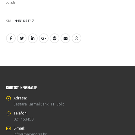
obrade.
SKU:
H1316 ST17
KONTAKT INFORMACIJE
Adresa:
Sestara Karmelićanki 11, Split
Telefon:
021 453450
E-mail:
info@max-moris.hr