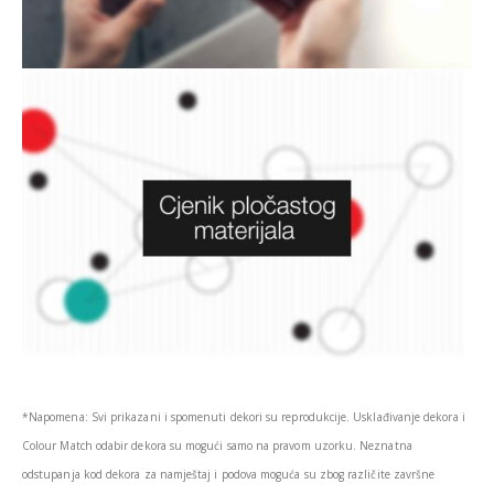
*Napomena: Svi prikazani i spomenuti dekori su reprodukcije. Usklađivanje dekora i
Colour Match odabir dekora su mogući samo na pravom uzorku. Neznatna
odstupanja kod dekora za namještaj i podova moguća su zbog različite završne