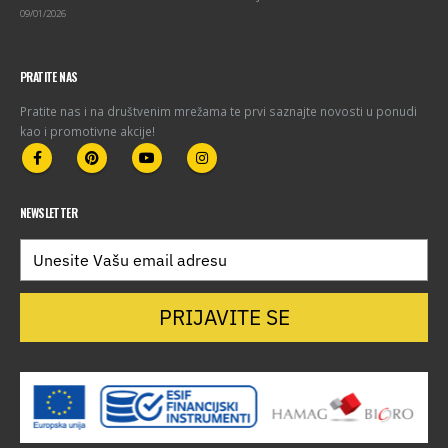
09/01/2026
PRATITE NAS
Pratite nas i na društvenim mrežama te prvi saznajte novosti u ponudi
kao i promotivne akcije!
NEWSLETTER
PRIJAVITE SE