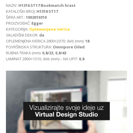
NAZIV:
H1316 ST17 Bookmatch hrast
KATALOŠKI BROJ:
H1316 ST17
ŠIFRA ART.:
1002010310
PROIZVOĐAČ:
Egger
KATEGORIJA:
Oplemenjena iverica
SKLADIŠNI DEKOR:
da
OPLEMENJENA IVERICA 2800×2070; deb (mm):
18
POVRŠINSKA STRUKTURA:
Omnipore Oiled
RUBNA TRAKA (mm):
0,8/23, 0,8/43
LAMINAT 2800×1310; deb (mm) – NA UPIT:
0,8