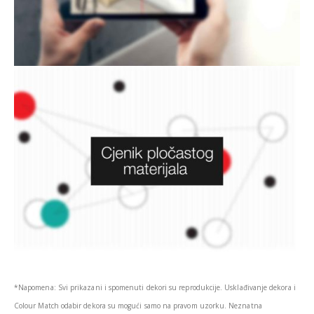
*Napomena: Svi prikazani i spomenuti dekori su reprodukcije. Usklađivanje dekora i
Colour Match odabir dekora su mogući samo na pravom uzorku. Neznatna