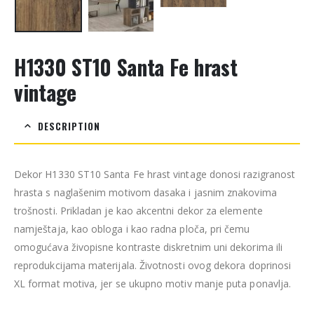
H1330 ST10 Santa Fe hrast
vintage
DESCRIPTION
Dekor H1330 ST10 Santa Fe hrast vintage donosi razigranost
hrasta s naglašenim motivom dasaka i jasnim znakovima
trošnosti. Prikladan je kao akcentni dekor za elemente
namještaja, kao obloga i kao radna ploča, pri čemu
omogućava živopisne kontraste diskretnim uni dekorima ili
reprodukcijama materijala. Životnosti ovog dekora doprinosi
XL format motiva, jer se ukupno motiv manje puta ponavlja.