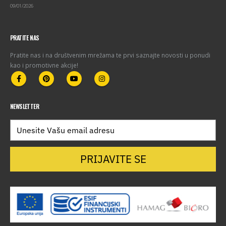
09/01/2026
PRATITE NAS
Pratite nas i na društvenim mrežama te prvi saznajte novosti u ponudi
kao i promotivne akcije!
NEWSLETTER
PRIJAVITE SE