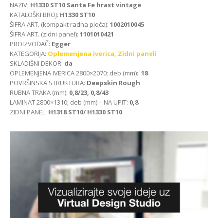
NAZIV:
H1330 ST10 Santa Fe hrast vintage
KATALOŠKI BROJ:
H1330 ST10
ŠIFRA ART. (kompakt radna ploča):
1002010045
ŠIFRA ART. (zidni panel):
1101010421
PROIZVOĐAČ:
Egger
KATEGORIJA:
Oplemenjena iverica,
Zidni paneli
SKLADIŠNI DEKOR:
da
OPLEMENJENA IVERICA 2800×2070; deb (mm):
18
POVRŠINSKA STRUKTURA:
Deepskin Rough
RUBNA TRAKA (mm):
0,8/23, 0,8/43
LAMINAT 2800×1310; deb (mm) – NA UPIT:
0,8
ZIDNI PANEL:
H1318 ST10/ H1330 ST10