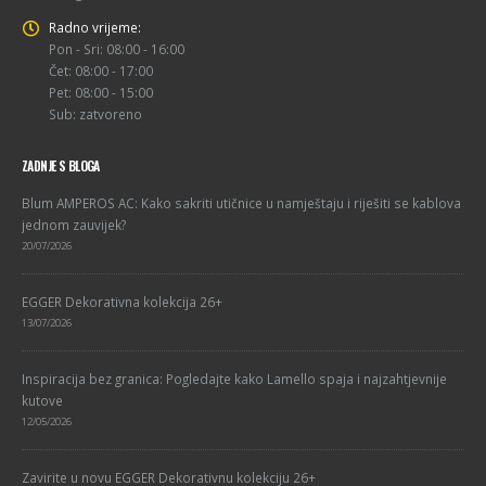
Radno vrijeme:
Pon - Sri: 08:00 - 16:00
Čet: 08:00 - 17:00
Pet: 08:00 - 15:00
Sub: zatvoreno
ZADNJE S BLOGA
Blum AMPEROS AC: Kako sakriti utičnice u namještaju i riješiti se kablova
jednom zauvijek?
20/07/2026
EGGER Dekorativna kolekcija 26+
13/07/2026
Inspiracija bez granica: Pogledajte kako Lamello spaja i najzahtjevnije
kutove
12/05/2026
Zavirite u novu EGGER Dekorativnu kolekciju 26+