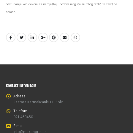
odstupanja kod dekora za namještaj i podova moguća su zbog različite završne
obrade.
KONTAKT INFORMACIJE
Adresa:
Sestara Karmelićanki 11, Split
Telefon:
021 453450
E-mail:
info@max-moris.hr