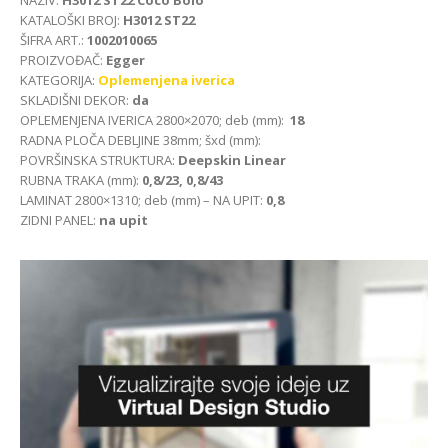
NAZIV:
H3012 ST22 Coco Bolo
KATALOŠKI BROJ:
H3012 ST22
ŠIFRA ART.:
1002010065
PROIZVOĐAČ:
Egger
KATEGORIJA:
Oplemenjena iverica
SKLADIŠNI DEKOR:
da
OPLEMENJENA IVERICA 2800×2070; deb (mm):
18
RADNA PLOČA DEBLJINE 38mm; šxd (mm):
POVRŠINSKA STRUKTURA:
Deepskin Linear
RUBNA TRAKA (mm):
0,8/23, 0,8/43
LAMINAT 2800×1310; deb (mm) – NA UPIT:
0,8
ZIDNI PANEL:
na upit