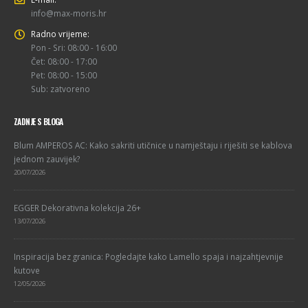
info@max-moris.hr
Radno vrijeme:
Pon - Sri: 08:00 - 16:00
Čet: 08:00 - 17:00
Pet: 08:00 - 15:00
Sub: zatvoreno
ZADNJE S BLOGA
Blum AMPEROS AC: Kako sakriti utičnice u namještaju i riješiti se kablova
jednom zauvijek?
20/07/2026
EGGER Dekorativna kolekcija 26+
13/07/2026
Inspiracija bez granica: Pogledajte kako Lamello spaja i najzahtjevnije
kutove
12/05/2026