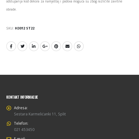
odstupanja kod dekora za namještaj i podova moguća su zbog različite završne
obrade.
SKU:
H3012 ST22
KONTAKT INFORMACIJE
Adresa:
Sestara Karmelićanki 11, Split
Telefon:
021 453450
E-mail: