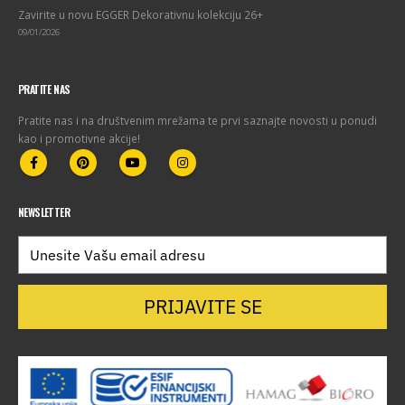
Zavirite u novu EGGER Dekorativnu kolekciju 26+
09/01/2026
PRATITE NAS
Pratite nas i na društvenim mrežama te prvi saznajte novosti u ponudi
kao i promotivne akcije!
NEWSLETTER
PRIJAVITE SE