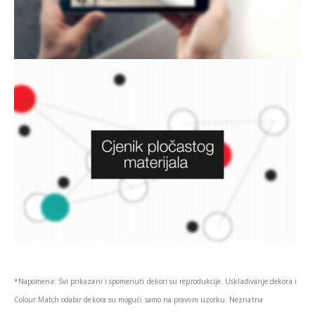
*Napomena: Svi prikazani i spomenuti dekori su reprodukcije. Usklađivanje dekora i
Colour Match odabir dekora su mogući samo na pravom uzorku. Neznatna