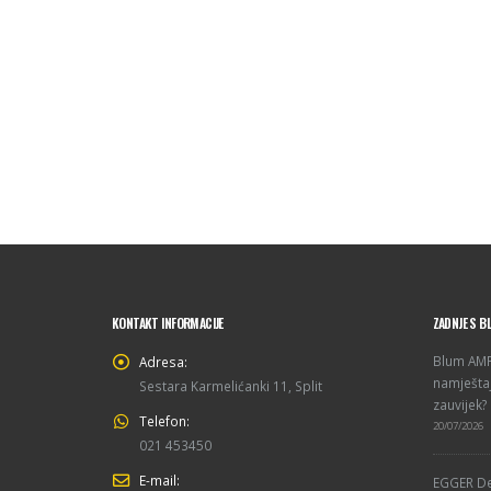
KONTAKT INFORMACIJE
ZADNJE S B
Blum AMPE
Adresa:
namještaj
Sestara Karmelićanki 11, Split
zauvijek?
Telefon:
20/07/2026
021 453450
E-mail:
EGGER De