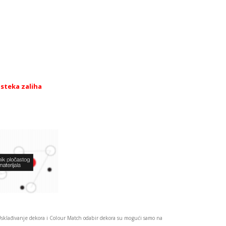
isteka zaliha
Usklađivanje dekora i Colour Match odabir dekora su mogući samo na