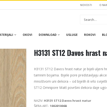
NOVOSTI
O NA
TERIJALI
OKOVI
DOWNLOAD
USLUGE
ROKOVI
BL
H3131 ST12 Davos hrast n
H3131 ST12 Davos hrast natur je bijeli uljeni 
tamnim bojama. Bijele pore predstavljaju akce
mnoštvom uni dekora – od bijelih ili vrlo svijetl
ST12 Omnipore Matt površini dekora daje ugod
NAZIV:
H3131 ST12 Davos hrast natur
ŠIFRA ART.:
1002010068