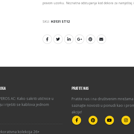
pravom uzorku. Neznatna odstupanja kod dekora za namještaj i 
SKU:
H3131 ST12
LOGA
PRATITE NAS
ROS AC: Kako sakriti utičnice u
Pratite nas i na društvenim mrežama 
u i riješiti se kablova jednom
saznajte novosti u ponudi kao i pro
akcije!
korativna kolekcija 26+