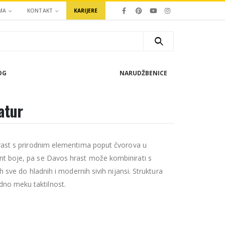
MA
KONTAKT
KARIJERE
OG
NARUDŽBENICE
atur
hrast s prirodnim elementima poput čvorova u
nt boje, pa se Davos hrast može kombinirati s
ih sve do hladnih i modernih sivih nijansi. Struktura
no meku taktilnost.