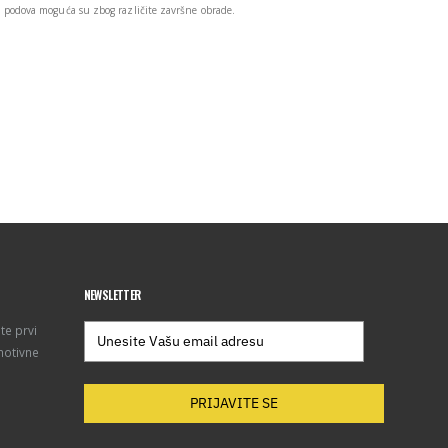
podova moguća su zbog različite završne obrade.
NEWSLETTER
te prvi
motivne
PRIJAVITE SE