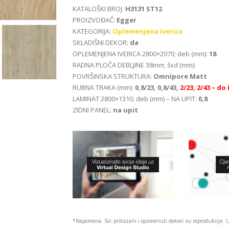
KATALOŠKI BROJ:
H3131 ST12
PROIZVOĐAČ:
Egger
KATEGORIJA:
Oplemenjena iverica
SKLADIŠNI DEKOR:
da
OPLEMENJENA IVERICA 2800×2070; deb (mm):
18
RADNA PLOČA DEBLJINE 38mm; šxd (mm):
POVRŠINSKA STRUKTURA:
Omnipore Matt
RUBNA TRAKA (mm):
0,8/23, 0,8/43,
2/23, 2/43
– do 
LAMINAT 2800×1310; deb (mm) – NA UPIT:
0,8
ZIDNI PANEL:
na upit
*Napomena: Svi prikazani i spomenuti dekori su reprodukcije. 