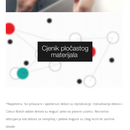
*Napomena: Svi prikazani i spomenuti dekori su reprodukcije. Usklađivanje dekora i
Colour Match odabir dekora su mogući samo na pravom uzorku. Neznatna
odstupanja kod dekora za namještaj i podova moguća su zbog različite završne
obrade.