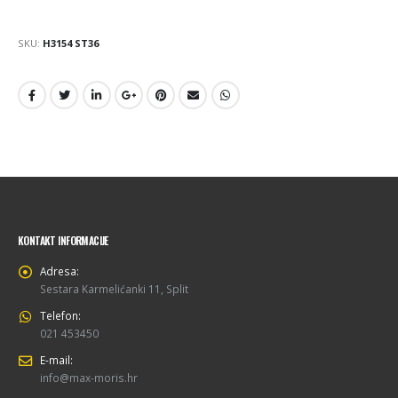
SKU:
H3154 ST36
KONTAKT INFORMACIJE
Adresa:
Sestara Karmelićanki 11, Split
Telefon:
021 453450
E-mail:
info@max-moris.hr