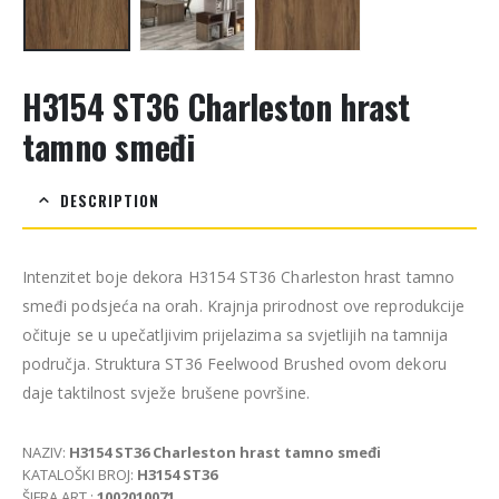
H3154 ST36 Charleston hrast
tamno smeđi
DESCRIPTION
Intenzitet boje dekora H3154 ST36 Charleston hrast tamno
smeđi podsjeća na orah. Krajnja prirodnost ove reprodukcije
očituje se u upečatljivim prijelazima sa svjetlijih na tamnija
područja. Struktura ST36 Feelwood Brushed ovom dekoru
daje taktilnost svježe brušene površine.
NAZIV:
H3154 ST36 Charleston hrast tamno smeđi
KATALOŠKI BROJ:
H3154 ST36
ŠIFRA ART.:
1002010071