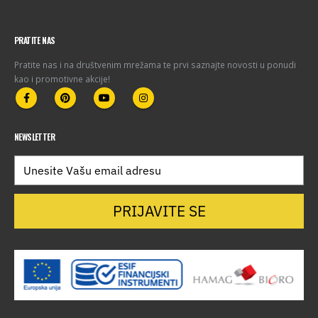
PRATITE NAS
Pratite nas i na društvenim mrežama te prvi saznajte novosti u ponudi
kao i promotivne akcije!
NEWSLETTER
PRIJAVITE SE