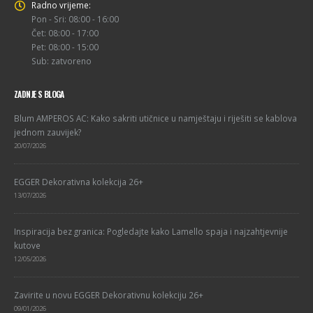
Radno vrijeme:
Pon - Sri: 08:00 - 16:00
Čet: 08:00 - 17:00
Pet: 08:00 - 15:00
Sub: zatvoreno
ZADNJE S BLOGA
Blum AMPEROS AC: Kako sakriti utičnice u namještaju i riješiti se kablova
jednom zauvijek?
20/07/2026
EGGER Dekorativna kolekcija 26+
13/07/2026
Inspiracija bez granica: Pogledajte kako Lamello spaja i najzahtjevnije
kutove
12/05/2026
Zavirite u novu EGGER Dekorativnu kolekciju 26+
09/01/2026