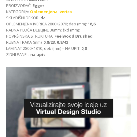
PROIZVOĐAČ:
Egger
KATEGORIJA:
Oplemenjena iverica
SKLADIŠNI DEKOR:
da
OPLEMENJENA IVERICA 2800×2070; deb (mm):
18,6
RADNA PLOČA DEBLJINE 38mm; šxd (mm):
POVRŠINSKA STRUKTURA:
Feelwood Brushed
RUBNA TRAKA (mm):
0,8/23, 0,8/43
LAMINAT 2800×1310; deb (mm) – NA UPIT:
0,8
ZIDNI PANEL:
na upit