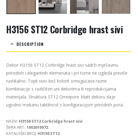
H3156 ST12 Corbridge hrast sivi
DESCRIPTION
Dekor H3156 ST12 Corbridge hrast sivi sadrži mješavinu
prirodnih i elegantnih elemenata i pri tome ne izgleda previše
rustikalno. Topli sivo-bež kolorit omogućava razne
kombinacije s različitim uni dekorima ili reprodukcijama
materijala. Struktura ST12 Omnipore Matt dekoru daje
ugodno mekanu taktilnost s konfiguracijom prirodnih pora.
NAZIV:
H3156 ST12 Corbridge hrast sivi
ŠIFRA ART.:
1002010072
KATALOŠKI BROJ:
H3156 ST12