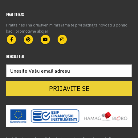
PRATITE NAS
Pratite nas i na društvenim mrežama te prvi saznajte novosti u ponudi
kao i promotivne akcije!
NEWSLETTER
PRIJAVITE SE