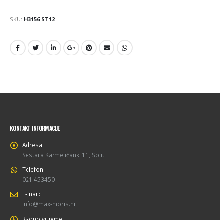
SKU:
H3156 ST12
KONTAKT INFORMACIJE
Adresa:
Sestara Karmelićanki 11, Split
Telefon:
021 453450
E-mail:
info@max-moris.hr
Radno vrijeme: