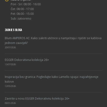
Pon - Sri: 08:00 - 16:00
Čet: 08:00 - 17:00
Pet: 08:00 - 15:00
Sub: zatvoreno
ZADNJE S BLOGA
Blum AMPEROS AC: Kako sakriti utičnice u namještaju i riješiti se kablova
jednom zauvijek?
20/07/2026
EGGER Dekorativna kolekcija 26+
13/07/2026
Inspiracija bez granica: Pogledajte kako Lamello spaja i najzahtjevnije
kutove
12/05/2026
Zavirite u novu EGGER Dekorativnu kolekciju 26+
09/01/2026