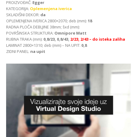
PROIZVOĐAČ:
Egger
KATEGORIJA:
Oplemenjena iverica
SKLADIŠNI DEKOR:
da
OPLEMENJENA IVERICA 2800×2070; deb (mm):
18
RADNA PLOČA DEBLJINE 38mm; šxd (mm):
POVRŠINSKA STRUKTURA:
Omnipore Matt
RUBNA TRAKA (mm):
0,8/23, 0,8/43,
2/23, 2/43
– do isteka zaliha
LAMINAT 2800×1310; deb (mm) – NA UPIT:
0,8
ZIDNI PANEL:
na upit