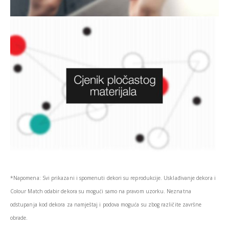
*Napomena: Svi prikazani i spomenuti dekori su reprodukcije. Usklađivanje dekora i
Colour Match odabir dekora su mogući samo na pravom uzorku. Neznatna
odstupanja kod dekora za namještaj i podova moguća su zbog različite završne
obrade.