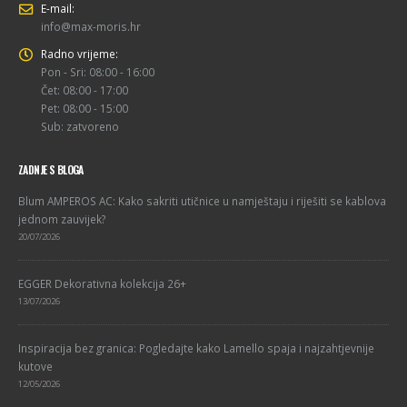
E-mail:
info@max-moris.hr
Radno vrijeme:
Pon - Sri: 08:00 - 16:00
Čet: 08:00 - 17:00
Pet: 08:00 - 15:00
Sub: zatvoreno
ZADNJE S BLOGA
Blum AMPEROS AC: Kako sakriti utičnice u namještaju i riješiti se kablova
jednom zauvijek?
20/07/2026
EGGER Dekorativna kolekcija 26+
13/07/2026
Inspiracija bez granica: Pogledajte kako Lamello spaja i najzahtjevnije
kutove
12/05/2026