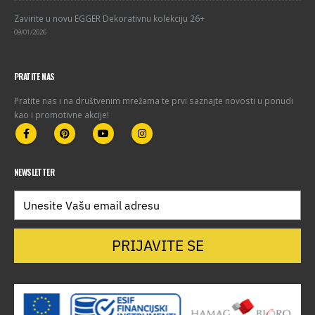
Zavirite u novu EGGER Dekorativnu kolekciju 26+
09/01/2026
PRATITE NAS
Pratite nas i na društvenim mrežama te prvi saznajte novosti u ponudi
kao i promotivne akcije!
NEWSLETTER
PRIJAVITE SE