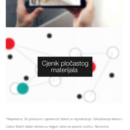
*Napomena: Svi prikazani i spomenuti dekori su reprodukcije. Usklađivanje dekora i
Colour Match odabir dekora su mogući samo na pravom uzorku. Neznatna