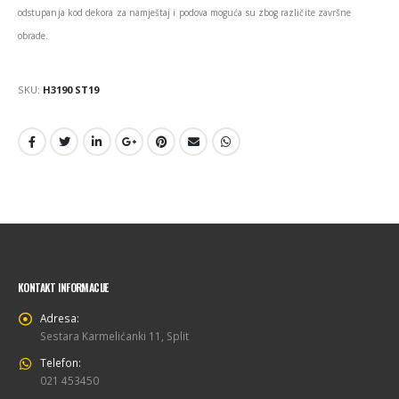
odstupanja kod dekora za namještaj i podova moguća su zbog različite završne
obrade.
SKU:
H3190 ST19
KONTAKT INFORMACIJE
Adresa:
Sestara Karmelićanki 11, Split
Telefon:
021 453450