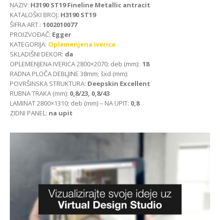
NAZIV:
H3190 ST19 Fineline Metallic antracit
KATALOŠKI BROJ:
H3190 ST19
ŠIFRA ART.:
1002010077
PROIZVOĐAČ:
Egger
KATEGORIJA:
Oplemenjena iverica
SKLADIŠNI DEKOR:
da
OPLEMENJENA IVERICA 2800×2070; deb (mm):
18
RADNA PLOČA DEBLJINE 38mm; šxd (mm):
POVRŠINSKA STRUKTURA:
Deepskin Excellent
RUBNA TRAKA (mm):
0,8/23, 0,8/43
LAMINAT 2800×1310; deb (mm) – NA UPIT:
0,8
ZIDNI PANEL:
na upit