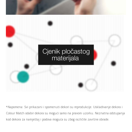
*Napomena: Svi prikazani i spomenuti dekori su reprodukcije. Usklađivanje dekora i
Colour Match odabir dekora su mogući samo na pravom uzorku. Neznatna odstupanja
kod dekora za namještaj i podova moguća su zbog različite završne obrade.