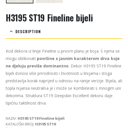
H3195 ST19 Fineline bijeli
DESCRIPTION
Kod dekora iz linije Fineline u prvom planu je boja. S njima se
mogu oblikovati
površine s jasnim karakterom drva koje
ne djeluju previše dominantno
. Dekor H3195 ST19 Fineline
bijeli donosi više prirodnosti i životnosti u linijama i stoga
predstavlja korak naprijed u odnosu na ranije verzije. Bijela, ali
topla nijansa neutralna je i može se kombinirati s mnogim uni
dekorima. Struktura ST19 Deepskin Excellent dekoru daje
tipičnu taktilnost drva.
NAZIV:
H3195 ST19 Fineline bijeli
KATALOŠKI BROJ:
H3195 ST19