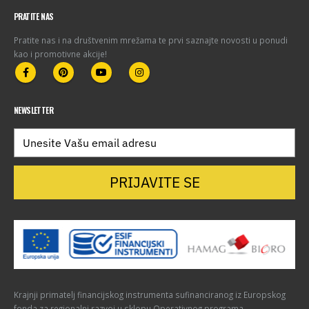
PRATITE NAS
Pratite nas i na društvenim mrežama te prvi saznajte novosti u ponudi
kao i promotivne akcije!
NEWSLETTER
PRIJAVITE SE
Krajnji primatelj financijskog instrumenta sufinanciranog iz Europskog
fonda za regionalni razvoj u sklopu Operativnog programa