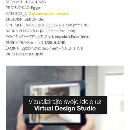
ŠIFRA ART.:
1002010255
PROIZVOĐAČ:
Egger
KATEGORIJA:
Oplemenjena iverica
SKLADIŠNI DEKOR:
da
OPLEMENJENA IVERICA 2800×2070; deb (mm):
18
RADNA PLOČA DEBLJINE 38mm; šxd (mm):
POVRŠINSKA STRUKTURA:
Deepskin Excellent
RUBNA TRAKA (mm):
0,8/23, 0,8/43
LAMINAT 2800×1310; deb (mm) – NA UPIT:
0,8
ZIDNI PANEL:
na upit