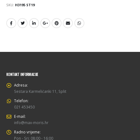
SKU:
H3195 ST19
KONTAKT INFORMACIJE
Adresa:
Sestara Karmelićanki 11, Split
Telefon:
021 453450
E-mail:
info@max-moris.hr
Radno vrijeme:
Pon - Sri: 08:00 - 16:00