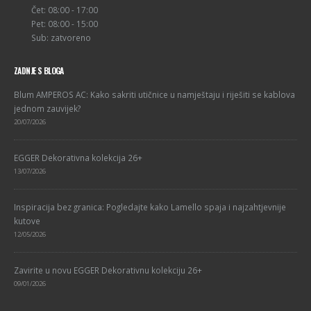
Čet: 08:00 - 17:00
Pet: 08:00 - 15:00
Sub: zatvoreno
ZADNJE S BLOGA
Blum AMPEROS AC: Kako sakriti utičnice u namještaju i riješiti se kablova
jednom zauvijek?
20/07/2026
EGGER Dekorativna kolekcija 26+
13/07/2026
Inspiracija bez granica: Pogledajte kako Lamello spaja i najzahtjevnije
kutove
12/05/2026
Zavirite u novu EGGER Dekorativnu kolekciju 26+
09/01/2026