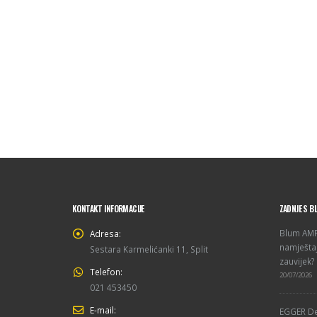
KONTAKT INFORMACIJE
ZADNJE S B
Blum AMPE
Adresa:
namještaj
Sestara Karmelićanki 11, Split
zauvijek?
Telefon:
20/07/2026
021 453450
E-mail:
EGGER De