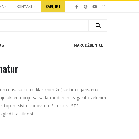
MA
KONTAKT
KARIJERE
OG
NARUDŽBENICE
natur
vom dasaka koji u klasičnim žućkastim nijansama
eluju akcenti boje sa sada modernim zagasito zelenim
s toplim sivim tonovima. Struktura ST9
led i taktilnost.