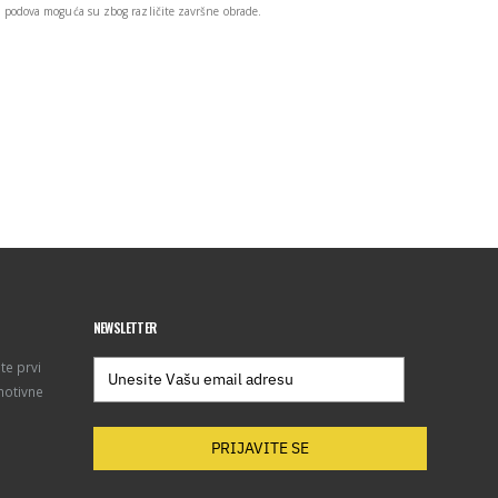
podova moguća su zbog različite završne obrade.
NEWSLETTER
te prvi
motivne
PRIJAVITE SE