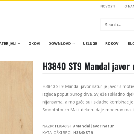
NOVOSTI
O NA
TERIJALI
OKOVI
DOWNLOAD
USLUGE
ROKOVI
BL
H3840 ST9 Mandal javor 
H3840 ST9 Mandal javor natur je javor s moti
izgleda poput punog drva. Svježe i skladno dj
nijansama, a moguće su i skladne kombinacije 
Smoothtouch Matt dekoru daje moderan mat izg
NAZIV:
H3840 ST9 Mandal javor natur
KATALOŠKI BROJ:
H3840 ST9