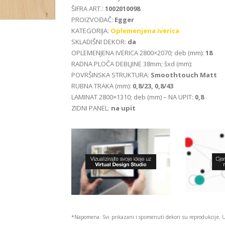
ŠIFRA ART.:
1002010098
PROIZVOĐAČ:
Egger
KATEGORIJA:
Oplemenjena iverica
SKLADIŠNI DEKOR:
da
OPLEMENJENA IVERICA 2800×2070; deb (mm):
18
RADNA PLOČA DEBLJINE 38mm; šxd (mm):
POVRŠINSKA STRUKTURA:
Smoothtouch Matt
RUBNA TRAKA (mm):
0,8/23, 0,8/43
LAMINAT 2800×1310; deb (mm) – NA UPIT:
0,8
ZIDNI PANEL:
na upit
*Napomena: Svi prikazani i spomenuti dekori su reprodukcije. 