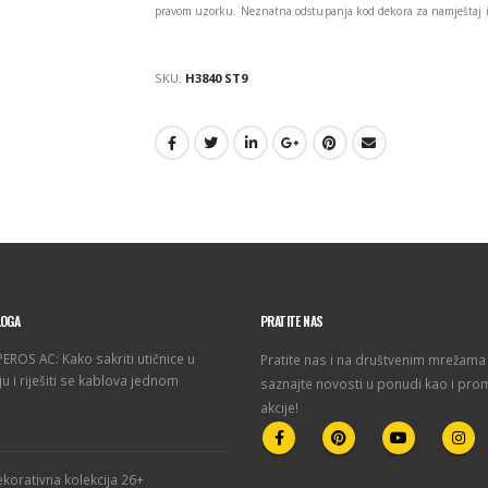
pravom uzorku. Neznatna odstupanja kod dekora za namještaj i 
SKU:
H3840 ST9
LOGA
PRATITE NAS
ROS AC: Kako sakriti utičnice u
Pratite nas i na društvenim mrežama 
u i riješiti se kablova jednom
saznajte novosti u ponudi kao i pro
akcije!
korativna kolekcija 26+