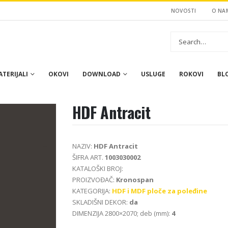
NOVOSTI
O NA
TERIJALI
OKOVI
DOWNLOAD
USLUGE
ROKOVI
BL
HDF Antracit
NAZIV:
HDF Antracit
ŠIFRA ART.
1003030002
KATALOŠKI BROJ:
PROIZVOĐAČ:
Kronospan
KATEGORIJA:
HDF i MDF ploče za poleđine
SKLADIŠNI DEKOR:
da
DIMENZIJA 2800×2070; deb (mm):
4