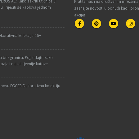
ROS AC: Kako sakriti utičnice u
Pratite nas i na društvenim mrežama 
u i riješiti se kablova jednom
saznajte novosti u ponudi kao i pro
akcije!
korativna kolekcija 26+
ja bez granica: Pogledajte kako
paja i najzahtjevnije kutove
u novu EGGER Dekorativnu kolekciju