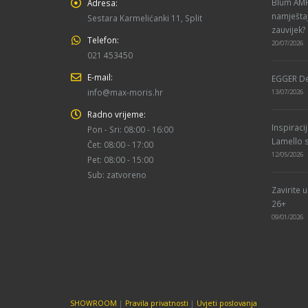
Blum AMPE
Adresa:
namještaj
Sestara Karmelićanki 11, Split
zauvijek?
Telefon:
20/07/2026
021 453450
E-mail:
EGGER De
info@max-moris.hr
13/07/2026
Radno vrijeme:
Inspiraci
Pon - Sri: 08:00 - 16:00
Lamello s
Čet: 08:00 - 17:00
12/05/2026
Pet: 08:00 - 15:00
Sub: zatvoreno
Zavirite 
26+
09/01/2026
SHOWROOM
|
Pravila privatnosti
|
Uvjeti poslovanja