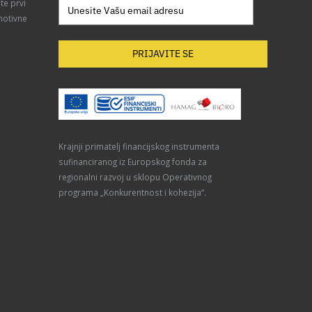
te prvi
motivne
PRIJAVITE SE
Krajnji primatelj financijskog instrumenta
sufinanciranog iz Europskog fonda za
regionalni razvoj u sklopu Operativnog
programa „Konkurentnost i kohezija“.