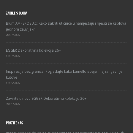
ZADNJE S BLOGA
Blum AMPEROS AC: Kako sakriti utičnice u namještaju i riješiti se kablova
jednom zauvijek?
20/07/2026
EGGER Dekorativna kolekcija 26+
13/07/2026
Inspiracija bez granica: Pogledajte kako Lamello spaja i najzahtjevnije
kutove
12/05/2026
Zavirite u novu EGGER Dekorativnu kolekciju 26+
09/01/2026
PRATITE NAS
Pratite nas i na društvenim mrežama te prvi saznajte novosti u ponudi