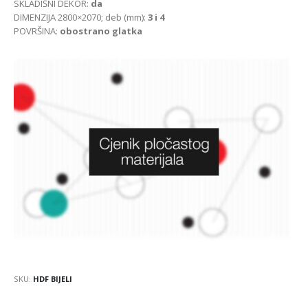
SKLADIŠNI DEKOR:
da
DIMENZIJA 2800×2070; deb (mm):
3 i 4
POVRŠINA:
obostrano glatka
SKU:
HDF BIJELI