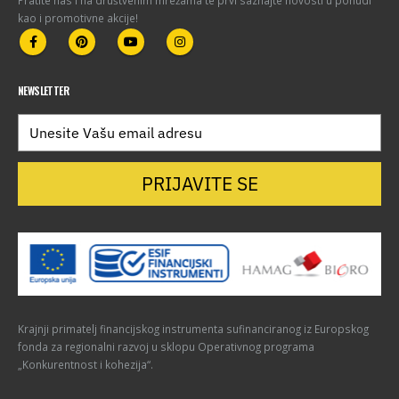
kao i promotivne akcije!
NEWSLETTER
PRIJAVITE SE
Krajnji primatelj financijskog instrumenta sufinanciranog iz Europskog
fonda za regionalni razvoj u sklopu Operativnog programa
„Konkurentnost i kohezija“.