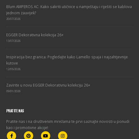
Blum AMPEROS AC: Kako sakriti utičnice u namještaju i riješiti se kablova
jednom zauvijek?
20/07/2026
EGGER Dekorativna kolekcija 26+
13/07/2026
Inspiracija bez granica: Pogledajte kako Lamello spaja i najzahtjevnije
kutove
12/05/2026
Zavirite u novu EGGER Dekorativnu kolekciju 26+
09/01/2026
PRATITE NAS
Pratite nas i na društvenim mrežama te prvi saznajte novosti u ponudi
kao i promotivne akcije!