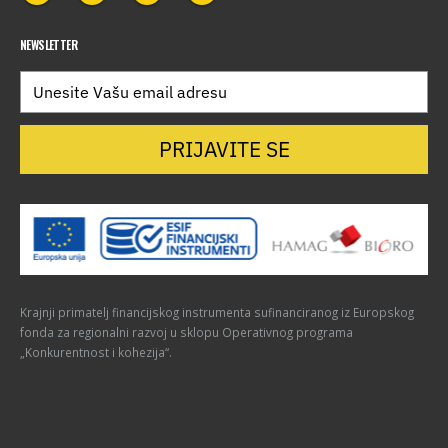
NEWSLETTER
PRIJAVITE SE
Krajnji primatelj financijskog instrumenta sufinanciranog iz Europskog
fonda za regionalni razvoj u sklopu Operativnog programa
„Konkurentnost i kohezija“.