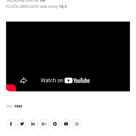
SKLADIŠNI DEKOR:
ne
PLOČA 2800×2070; deb (mm):
18,3
SKU:
FB82