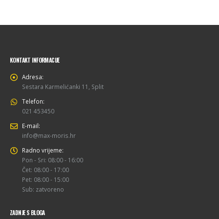
KONTAKT INFORMACIJE
Adresa:
Sestara Karmelićanki 11, Split
Telefon:
021 453450
E-mail:
info@max-moris.hr
Radno vrijeme:
Pon - Sri: 08:00 - 16:00
Čet: 08:00 - 17:00
Pet: 08:00 - 15:00
Sub: zatvoreno
ZADNJE S BLOGA