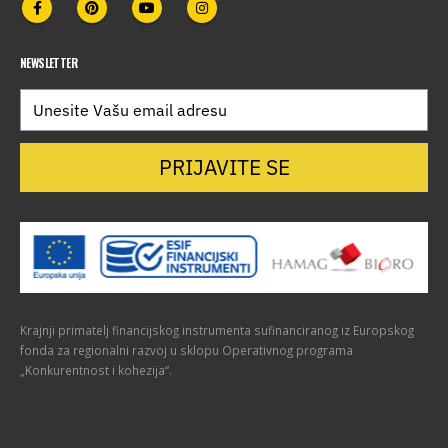
NEWSLETTER
PRIJAVITE SE
Krajnji primatelj financijskog instrumenta sufinanciranog iz Europskog
fonda za regionalni razvoj u sklopu Operativnog programa
„Konkurentnost i kohezija“.