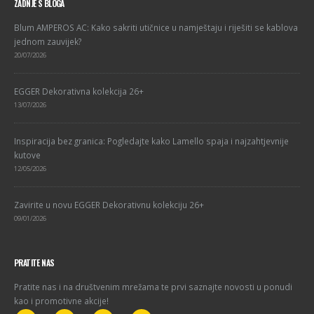
ZADNJE S BLOGA
Blum AMPEROS AC: Kako sakriti utičnice u namještaju i riješiti se kablova
jednom zauvijek?
20/07/2026
EGGER Dekorativna kolekcija 26+
13/07/2026
Inspiracija bez granica: Pogledajte kako Lamello spaja i najzahtjevnije
kutove
12/05/2026
Zavirite u novu EGGER Dekorativnu kolekciju 26+
09/01/2026
PRATITE NAS
Pratite nas i na društvenim mrežama te prvi saznajte novosti u ponudi
kao i promotivne akcije!