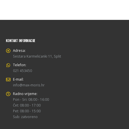
KONTAKT INFORMACIJE
Adresa:
Sestara Karmelićanki 11, Split
Telefon:
021 453450
E-mail:
info@max-moris.hr
Radno vrijeme:
Pon - Sri: 08:00 - 16:00
Čet: 08:00 - 17:00
Pet: 08:00 - 15:00
Sub: zatvoreno