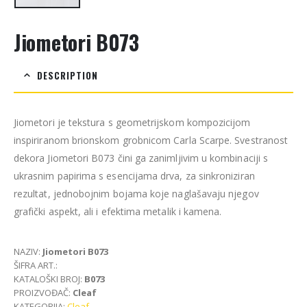
Jiometori B073
DESCRIPTION
Jiometori je tekstura s geometrijskom kompozicijom
inspiriranom brionskom grobnicom Carla Scarpe. Svestranost
dekora Jiometori B073 čini ga zanimljivim u kombinaciji s
ukrasnim papirima s esencijama drva, za sinkroniziran
rezultat, jednobojnim bojama koje naglašavaju njegov
grafički aspekt, ali i efektima metalik i kamena.
NAZIV:
Jiometori
B073
ŠIFRA ART.:
KATALOŠKI BROJ:
B073
PROIZVOĐAČ:
Cleaf
KATEGORIJA:
Cleaf