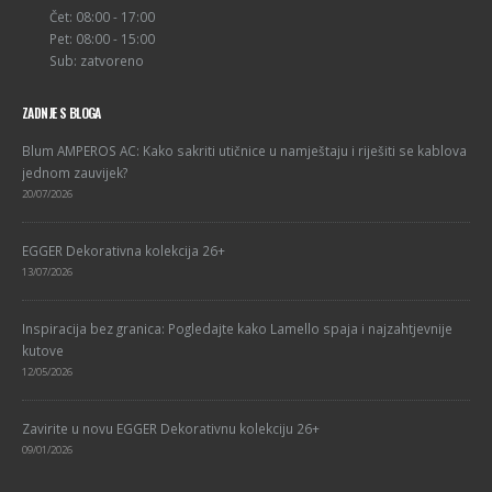
Čet: 08:00 - 17:00
Pet: 08:00 - 15:00
Sub: zatvoreno
ZADNJE S BLOGA
Blum AMPEROS AC: Kako sakriti utičnice u namještaju i riješiti se kablova
jednom zauvijek?
20/07/2026
EGGER Dekorativna kolekcija 26+
13/07/2026
Inspiracija bez granica: Pogledajte kako Lamello spaja i najzahtjevnije
kutove
12/05/2026
Zavirite u novu EGGER Dekorativnu kolekciju 26+
09/01/2026