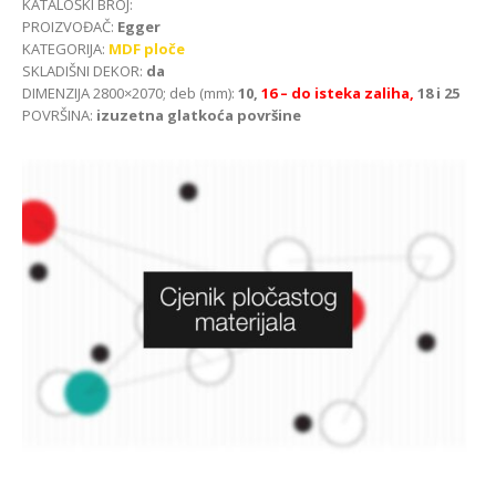
KATALOŠKI BROJ:
PROIZVOĐAČ:
Egger
KATEGORIJA:
MDF ploče
SKLADIŠNI DEKOR:
da
DIMENZIJA 2800×2070; deb (mm):
10,
16 – do isteka zaliha,
18 i 25
POVRŠINA:
izuzetna glatkoća površine