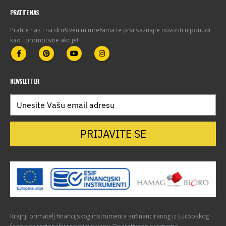
PRATITE NAS
Pratite nas i na društvenim mrežama te prvi saznajte novosti u ponudi
kao i promotivne akcije!
NEWSLETTER
PRIJAVITE SE
Krajnji primatelj financijskog instrumenta sufinanciranog iz Europskog