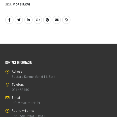
SKU:
MDF SIROVI
KONTAKT INFORMACIJE
Adresa:
Sestara Karmelićanki 11, Split
Telefon:
021 453450
E-mail:
info@max-moris.hr
Radno vrijeme:
Pon - Sri: 08:00 - 16:00