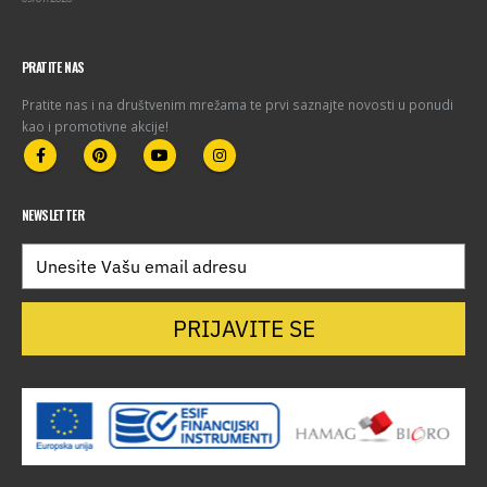
PRATITE NAS
Pratite nas i na društvenim mrežama te prvi saznajte novosti u ponudi
kao i promotivne akcije!
NEWSLETTER
PRIJAVITE SE