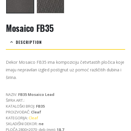
Mosaico FB35
DESCRIPTION
Dekor Mosaico FB35 ima kompoziciju četvrtastih pločica koje
imaju nepravilan izgled postignut uz pomoć različitih dubina i
širina.
NAZIV:
FB35 Mosaico Lead
ŠIFRA ART.:
KATALOŠKI BROJ:
FB35
PROIZVOĐAČ:
Cleaf
KATEGORIJA:
Cleaf
SKLADIŠNI DEKOR:
ne
PLOČA 2800×2070; deb (mm):
18,7