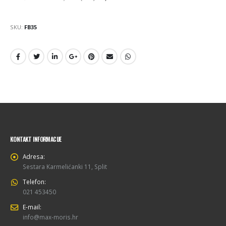
SKU:
FB35
KONTAKT INFORMACIJE
Adresa:
Sestara Karmelićanki 11, Split
Telefon:
021 453450
E-mail:
info@max-moris.hr