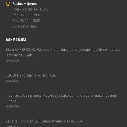
Radno vrijeme:
Pon - Sri: 08:00 - 16:00
Čet: 08:00 - 17:00
Pet: 08:00 - 15:00
Sub: zatvoreno
ZADNJE S BLOGA
Blum AMPEROS AC: Kako sakriti utičnice u namještaju i riješiti se kablova
jednom zauvijek?
20/07/2026
EGGER Dekorativna kolekcija 26+
13/07/2026
Inspiracija bez granica: Pogledajte kako Lamello spaja i najzahtjevnije
kutove
12/05/2026
Zavirite u novu EGGER Dekorativnu kolekciju 26+
09/01/2026